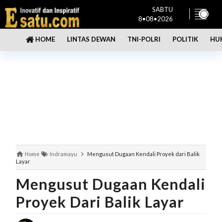
SABTU
8•08•2026
LINTAS DEWAN
TNI-POLRI
POLITIK
HU
HOME
Home
Indramayu
Mengusut Dugaan Kendali Proyek dari Balik
Layar
Mengusut Dugaan Kendali
Proyek Dari Balik Layar