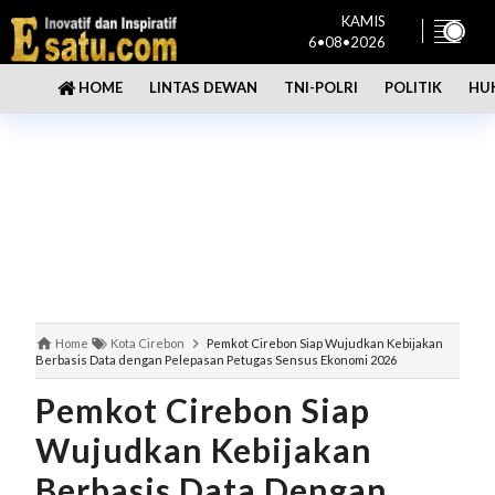
KAMIS
6•08•2026
LINTAS DEWAN
TNI-POLRI
POLITIK
HU
HOME
Home
Kota Cirebon
Pemkot Cirebon Siap Wujudkan Kebijakan
Berbasis Data dengan Pelepasan Petugas Sensus Ekonomi 2026
Pemkot Cirebon Siap
Wujudkan Kebijakan
Berbasis Data Dengan