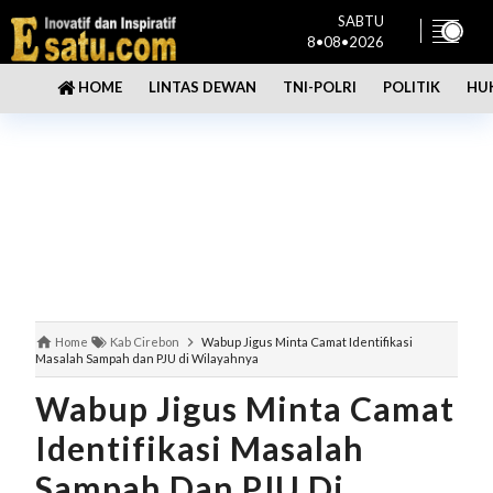
SABTU
8•08•2026
LINTAS DEWAN
TNI-POLRI
POLITIK
HU
HOME
Home
Kab Cirebon
Wabup Jigus Minta Camat Identifikasi
Masalah Sampah dan PJU di Wilayahnya
Wabup Jigus Minta Camat
Identifikasi Masalah
Sampah Dan PJU Di