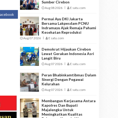
Sumber Cirebon
Aug 08 2026
E satu.com
Facebook
Permai Ayu DKI Jakarta
Bersama Lakpesdam PCNU
Indramayu Ajak Remaja Pahami
Kesehatan Reproduksi
Aug 07 2026
E satu.com
Demokrat Hijaukan Cirebon
Lewat Gerakan Indonesia Asri
Langit Biru
Aug 07 2026
E satu.com
Peran Bhabinkamtibmas Dalam
Sinergi Dengan Pegawai
Kelurahan
Aug 07 2026
E satu.com
Membangun Kerjasama Antara
Kapolres Dan Bupati
Majalengka Untuk
Meningkatkan Kualitas