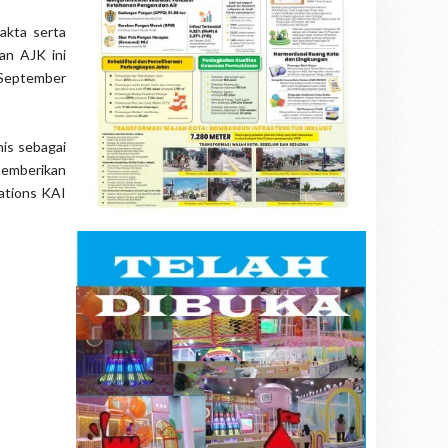
akta serta
an AJK ini
 September
nis sebagai
memberikan
lations KAI