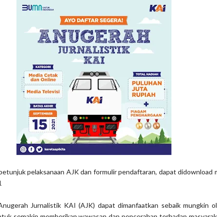
petunjuk pelaksanaan AJK dan formulir pendaftaran, dapat didownload me
1
Anugerah Jurnalistik KAI (AJK) dapat dimanfaatkan sebaik mungkin o
ntuk semakin memberikan wawasan dan pencerahan terhadap masyarak