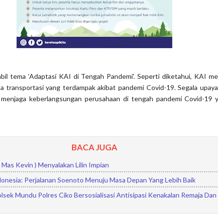
bil tema ‘Adaptasi KAI di Tengah Pandemi'. Seperti diketahui, KAI me
sa transportasi yang terdampak akibat pandemi Covid-19. Segala upaya
s menjaga keberlangsungan perusahaan di tengah pandemi Covid-19 
BACA JUGA
( Mas Kevin ) Menyalakan Lilin Impian
donesia: Perjalanan Soenoto Menuju Masa Depan Yang Lebih Baik
lsek Mundu Polres Ciko Bersosialisasi Antisipasi Kenakalan Remaja Da