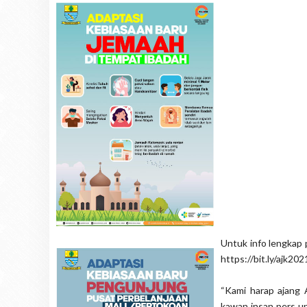
Untuk info lengkap 
https://bit.ly/ajk202
“Kami harap ajang 
kawan insan pers u