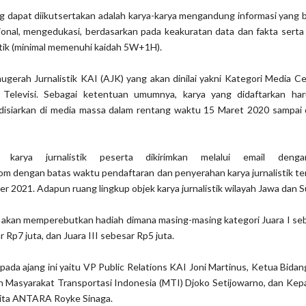
ang dapat diikutsertakan adalah karya-karya mengandung informasi yang
sional, mengedukasi, berdasarkan pada keakuratan data dan fakta ser
stik (minimal memenuhi kaidah 5W+1H).
gerah Jurnalistik KAI (AJK) yang akan dinilai yakni Kategori Media C
 Televisi. Sebagai ketentuan umumnya, karya yang didaftarkan ha
u disiarkan di media massa dalam rentang waktu 15 Maret 2020 sampai
l karya jurnalistik peserta dikirimkan melalui email deng
om dengan batas waktu pendaftaran dan penyerahan karya jurnalistik te
r 2021. Adapun ruang lingkup objek karya jurnalistik wilayah Jawa dan 
i akan memperebutkan hadiah dimana masing-masing kategori Juara I se
r Rp7 juta, dan Juara III sebesar Rp5 juta.
pada ajang ini yaitu VP Public Relations KAI Joni Martinus, Ketua Bida
 Masyarakat Transportasi Indonesia (MTI) Djoko Setijowarno, dan Kepa
ita ANTARA Royke Sinaga.