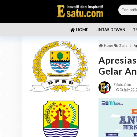
LINTAS DEWAN
T
HOME
Home
Zone
Ap
Apresias
Gelar An
E Satu.com
Di
July 22, 