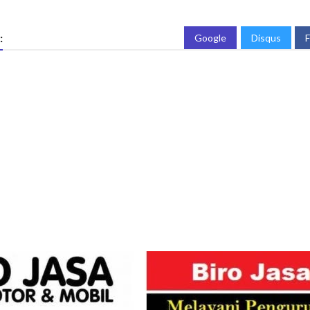
:
Google
Disqus