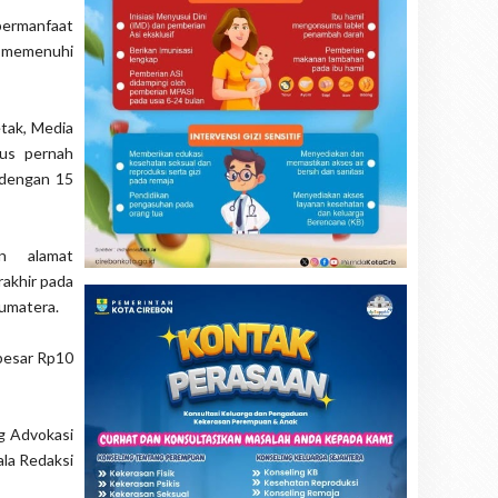
 bermanfaat
ta memenuhi
etak, Media
rus pernah
 dengan 15
an alamat
rakhir pada
Sumatera.
besar Rp10
ng Advokasi
la Redaksi