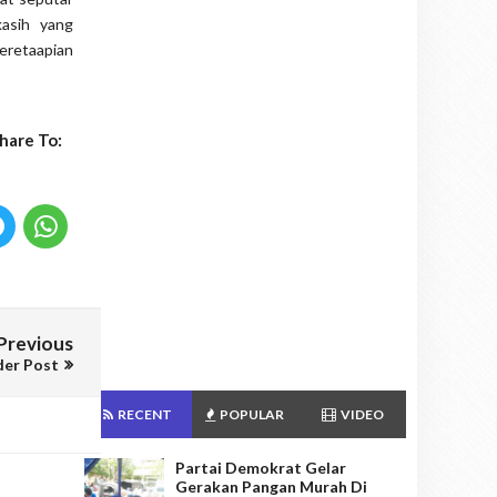
kasih yang
eretaapian
hare To:
Previous
der Post
RECENT
POPULAR
VIDEO
Partai Demokrat Gelar
Gerakan Pangan Murah Di