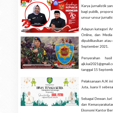
Karya jurnalistik y
bagi publik, propor
unsur-unsur jurnali
Adapun kategori Anu
Online, dan Media
dipublikasikan ata
September 2021.
Penyerahan hasi
ajk.kai2021@gmail.c
tanggal 15 Septembe
Pelaksanaan AJK in
Juta, Juara II sebesa
Sebagai Dewan Juri 
dan Kemasyarakatan
Ekonomi Kantor Ber