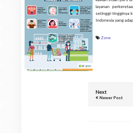
layanan perkereta
setinggi-tingginya
Indonesia yang adapti
Zone
Next
Newer Post