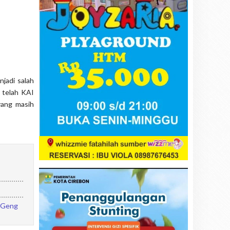
njadi salah
 telah KAI
yang masih
n Geng