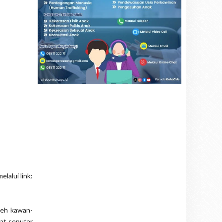
lalui link:
leh kawan-
at seputar