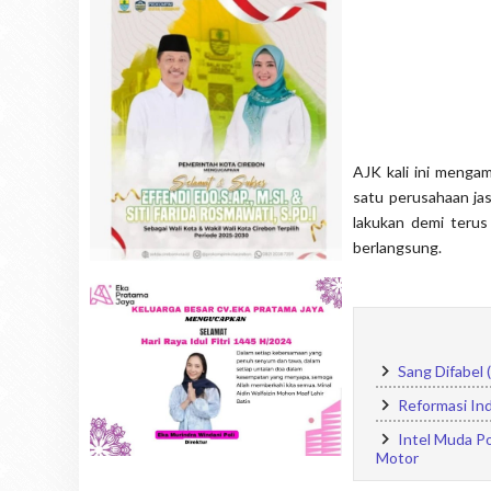
AJK kali ini mengam
satu perusahaan ja
lakukan demi teru
berlangsung.
Sang Difabel 
Reformasi In
Intel Muda Po
Motor