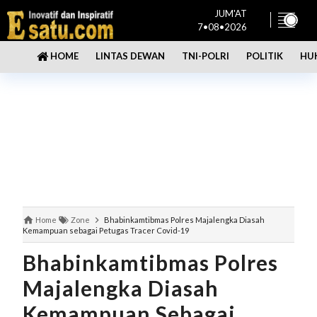
JUM'AT
7•08•2026
LINTAS DEWAN
TNI-POLRI
POLITIK
HU
HOME
Home
Zone
Bhabinkamtibmas Polres Majalengka Diasah
Kemampuan sebagai Petugas Tracer Covid-19
Bhabinkamtibmas Polres
Majalengka Diasah
Kemampuan Sebagai