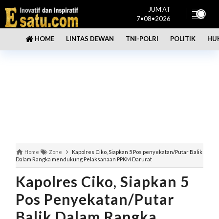
JUM'AT
7•08•2026
LINTAS DEWAN
TNI-POLRI
POLITIK
HU
HOME
Home
Zone
Kapolres Ciko, Siapkan 5 Pos penyekatan/Putar Balik
Dalam Rangka mendukung Pelaksanaan PPKM Darurat
Kapolres Ciko, Siapkan 5
Pos Penyekatan/Putar
Balik Dalam Rangka