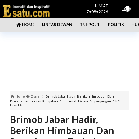
JUM'AT
7•08•2026
LINTAS DEWAN
TNI-POLRI
POLITIK
HU
HOME
Home
Zone
Brimob Jabar Hadir, Berikan Himbauan Dan
Pemahaman Terkait Kebijakan Pemerintah Dalam Perpanjangan PPKM
Level 4
Brimob Jabar Hadir,
Berikan Himbauan Dan