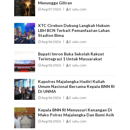
Menunggu Giliran
Aug 07 2026
E satu.com
XTC Cirebon Dukung Langkah Hukum
LBH BCN Terkait Pemanfaatan Lahan
Stadion Bima
Aug 06 2026
E satu.com
Bupati Imron Buka Sekolah Rakyat
Terintegrasi 1 Untuk Masyarakat
Aug 06 2026
E satu.com
Kapolres Majalengka Hadiri Kuliah
Umum Nasional Bersama Kepala BNN RI
Di UNMA
Aug 06 2026
E satu.com
Kepala BNN RI Menyusuri Kenangan Di
Mako Polres Majalengka Dan Bumi Asih
Aug 06 2026
E satu.com