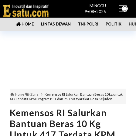
MINGGU
9•08•2026
LINTAS DEWAN
TNI-POLRI
POLITIK
HU
HOME
Home
Zone
Kemensos RI Salurkan Bantuan Beras 10 kg untuk
417 Terdata KPM Program BST dan PKH Masyarakat Desa Kejuden
Kemensos RI Salurkan
Bantuan Beras 10 Kg
Untuk 417 Terdata KPM