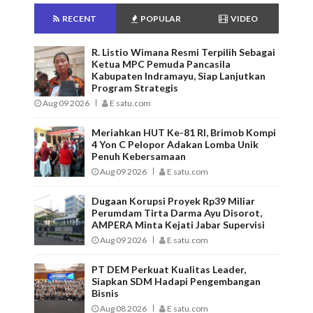
RECENT
POPULAR
VIDEO
R. Listio Wimana Resmi Terpilih Sebagai
Ketua MPC Pemuda Pancasila
Kabupaten Indramayu, Siap Lanjutkan
Program Strategis
Aug 09 2026
E satu.com
Meriahkan HUT Ke-81 RI, Brimob Kompi
4 Yon C Pelopor Adakan Lomba Unik
Penuh Kebersamaan
Aug 09 2026
E satu.com
Dugaan Korupsi Proyek Rp39 Miliar
Perumdam Tirta Darma Ayu Disorot,
AMPERA Minta Kejati Jabar Supervisi
Aug 09 2026
E satu.com
PT DEM Perkuat Kualitas Leader,
Siapkan SDM Hadapi Pengembangan
Bisnis
Aug 08 2026
E satu.com