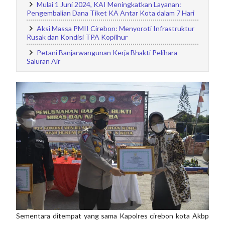
Mulai 1 Juni 2024, KAI Meningkatkan Layanan:
Pengembalian Dana Tiket KA Antar Kota dalam 7 Hari
Aksi Massa PMII Cirebon: Menyoroti Infrastruktur
Rusak dan Kondisi TPA Kopilhur
Petani Banjarwangunan Kerja Bhakti Pelihara
Saluran Air
Sementara ditempat yang sama Kapolres cirebon kota Akbp