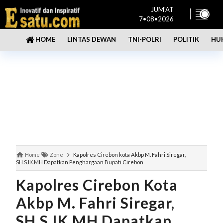
JUM'AT
7•08•2026
LINTAS DEWAN
TNI-POLRI
POLITIK
HU
HOME
Home
Zone
Kapolres Cirebon kota Akbp M. Fahri Siregar,
SH.S.IK.MH Dapatkan Penghargaan Bupati Cirebon
Kapolres Cirebon Kota
Akbp M. Fahri Siregar,
SH.S.IK.MH Dapatkan