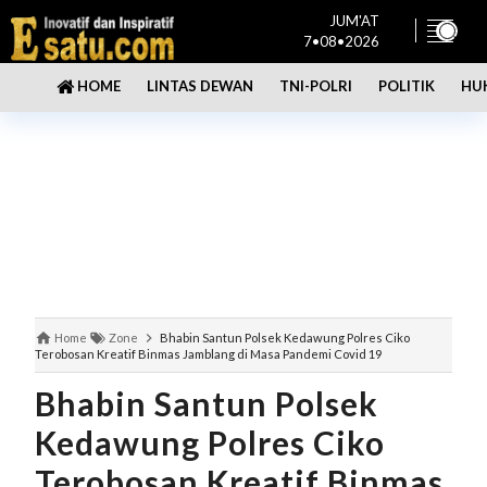
JUM'AT
7•08•2026
LINTAS DEWAN
TNI-POLRI
POLITIK
HU
HOME
Home
Zone
Bhabin Santun Polsek Kedawung Polres Ciko
Terobosan Kreatif Binmas Jamblang di Masa Pandemi Covid 19
Bhabin Santun Polsek
Kedawung Polres Ciko
Terobosan Kreatif Binmas