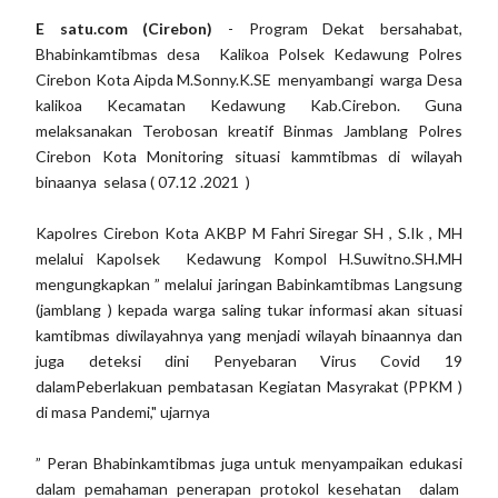
E satu.com (Cirebon)
- Program Dekat bersahabat,
Bhabinkamtibmas desa Kalikoa Polsek Kedawung Polres
Cirebon Kota Aipda M.Sonny.K.SE menyambangi warga Desa
kalikoa Kecamatan Kedawung Kab.Cirebon. Guna
melaksanakan Terobosan kreatif Binmas Jamblang Polres
Cirebon Kota Monitoring situasi kammtibmas di wilayah
binaanya selasa ( 07.12 .2021 )
Kapolres Cirebon Kota AKBP M Fahri Siregar SH , S.Ik , MH
melalui Kapolsek Kedawung Kompol H.Suwitno.SH.MH
mengungkapkan ” melalui jaringan Babinkamtibmas Langsung
(jamblang ) kepada warga saling tukar informasi akan situasi
kamtibmas diwilayahnya yang menjadi wilayah binaannya dan
juga deteksi dini Penyebaran Virus Covid 19
dalamPeberlakuan pembatasan Kegiatan Masyrakat (PPKM )
di masa Pandemi," ujarnya
” Peran Bhabinkamtibmas juga untuk menyampaikan edukasi
dalam pemahaman penerapan protokol kesehatan dalam