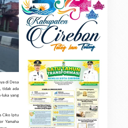
nya di Desa
 tidak ada
-luka yang
s Ciko Iptu
tor Yamaha
rnya.