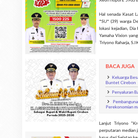
Hal senada Kasat L
*SU* (39) warga De
lokasi kejadian, Di
Yamaha Vixion yang
Triyono Raharja, S.
BACA JUGA
Keluarga Bes
Buntet Cirebon
Penyaluran B
Pembangunan 
Perekonomian m
Lanjut Triyono "K
perputaran median 
lurus dari Selatan k