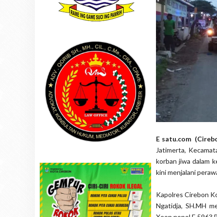
E satu.com (Cireb
Jatimerta, Kecamat
korban jiwa dalam 
kini menjalani pera
Kapolres Cirebon Ko
Ngatidja, SH.MH me
Xeon nopol E 5963 B