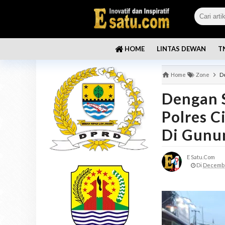
LINTAS DEWAN
T
HOME
Home
Zone
De
Dengan S
Polres C
Di Gunu
E Satu.com
Di
Decembe