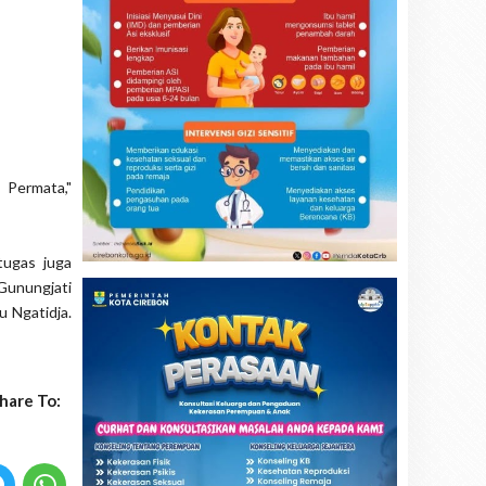
 Permata,"
tugas juga
Gunungjati
u Ngatidja.
hare To: