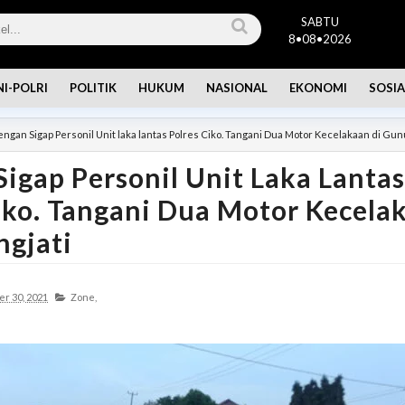
SABTU
8•08•2026
NI-POLRI
POLITIK
HUKUM
NASIONAL
EKONOMI
SOSIA
ngan Sigap Personil Unit laka lantas Polres Ciko. Tangani Dua Motor Kecelakaan di Gun
igap Personil Unit Laka Lantas
iko. Tangani Dua Motor Kecela
ngjati
r 30, 2021
Zone,