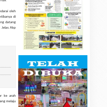
darai oleh
tibanya di
kang datang
 Jelas Akp
ur ke arah
ang melaju