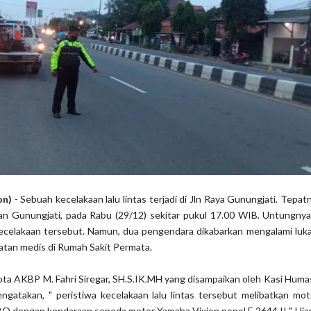
on)
- Sebuah kecelakaan lalu lintas terjadi di Jln Raya Gunungjati. Tepat
an Gunungjati, pada Rabu (29/12) sekitar pukul 17.00 WIB. Untungnya,
kecelakaan tersebut. Namun, dua pengendara dikabarkan mengalami luka
watan medis di Rumah Sakit Permata.
ta AKBP M. Fahri Siregar, SH.S.IK.MH yang disampaikan oleh Kasi Huma
ngatakan, " peristiwa kecelakaan lalu lintas tersebut melibatkan mo
O dengan kendaraan sepeda motor Yamaha Vixion nopol E 2644 II ". Uja