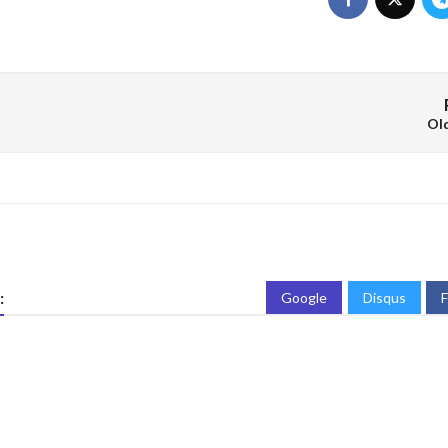
Ol
:
Google
Disqus