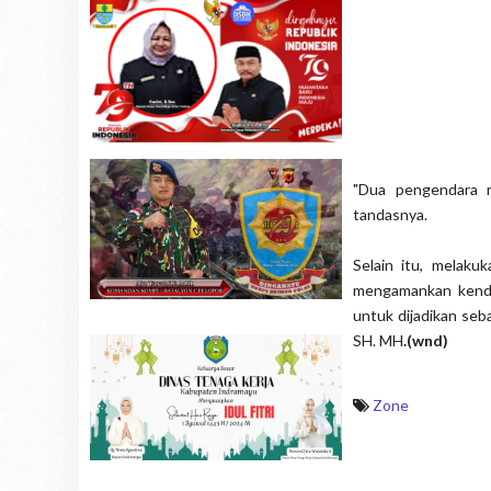
"Dua pengendara m
tandasnya.
Selain itu, melaku
mengamankan kendar
untuk dijadikan seba
SH. MH
.(wnd)
Zone