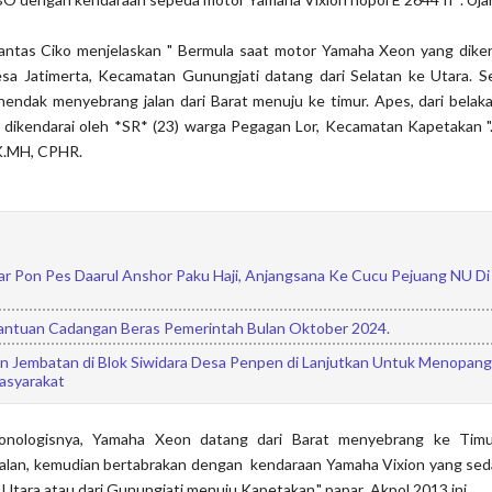
antas Ciko menjelaskan " Bermula saat motor Yamaha Xeon yang diken
sa Jatimerta, Kecamatan Gunungjati datang dari Selatan ke Utara. Se
a hendak menyebrang jalan dari Barat menuju ke timur. Apes, dari bela
 dikendarai oleh *SR* (23) warga Pegagan Lor, Kecamatan Kapetakan ".
IK.MH, CPHR.
ar Pon Pes Daarul Anshor Paku Haji, Anjangsana Ke Cucu Pejuang NU Di
antuan Cadangan Beras Pemerintah Bulan Oktober 2024.
Jembatan di Blok Siwidara Desa Penpen di Lanjutkan Untuk Menopang
asyarakat
ronologisnya, Yamaha Xeon datang dari Barat menyebrang ke Tim
jalan, kemudian bertabrakan dengan kendaraan Yamaha Vixion yang sed
e Utara atau dari Gunungjati menuju Kapetakan," papar Akpol 2013 ini.