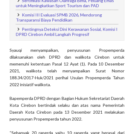
Sertifikasi Kawasan Olahraga Bima, Peluang Emas
untuk Meningkatkan Sport Tourism dan PAD
Komisi III Evaluasi SPMB 2026, Mendorong
Transparansi Biaya Pendidikan
Pentingnya Deteksi Dini Kerawanan Sosial, Komisi I
DPRD Cirebon Ambil Langkah Progresif
Syauqi menyampaikan, penyusunan Propemperda
dilaksanakan oleh DPRD dan walikota Cirebon untuk
memenuhi ketentuan Pasal 12 Ayat (1). Pada 10 Desember
2021, walikota telah menyampaikan Surat Nomor
188.34/2017-Huk/2021 perihal Usulan Propemperda Tahun
2022 inisiatif walikota.
Bapemperda DPRD dengan Bagian Hukum Sekretariat Daerah
Kota Cirebon bertindak selaku dan atas nama Pemerintah
Daerah Kota Cirebon pada 13 Desember 2021 melakukan
penyusunan Propemperda tahun 2022.
“Sebanyak 20 raperda yaitu 10 raperda yang berasal dari