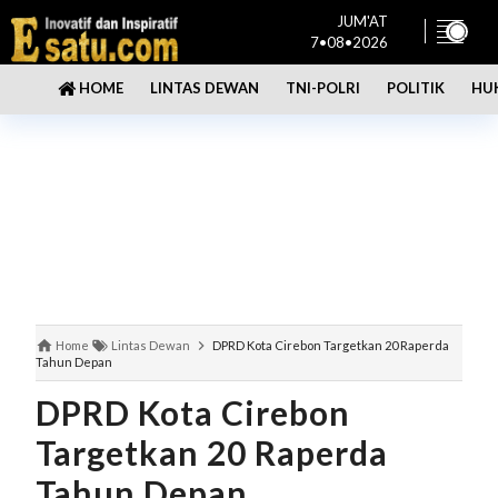
JUM'AT
7•08•2026
LINTAS DEWAN
TNI-POLRI
POLITIK
HU
HOME
Home
Lintas Dewan
DPRD Kota Cirebon Targetkan 20 Raperda
Tahun Depan
DPRD Kota Cirebon
Targetkan 20 Raperda
Tahun Depan