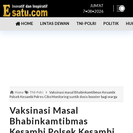
JUM'AT
7•08•2026
LINTAS DEWAN
TNI-POLRI
POLITIK
HU
HOME
Home
TNI-Polri
Vaksinasi masal Bhabinkamtibmas Kesambi
Polsek Kesambi Polres Ciko Monitoring suntik dosis booster bagi warga
Vaksinasi Masal
Bhabinkamtibmas
Kesambi Polsek Kesambi