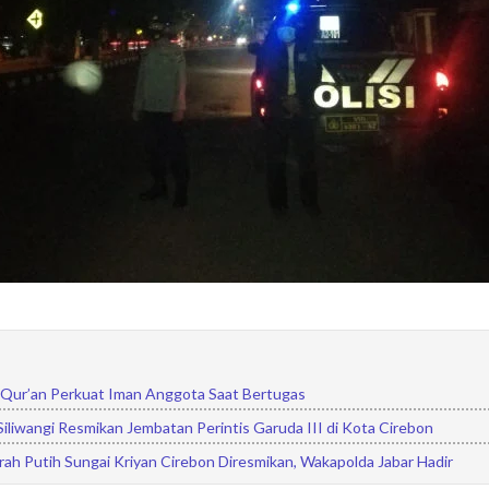
Qur’an Perkuat Iman Anggota Saat Bertugas
iliwangi Resmikan Jembatan Perintis Garuda III di Kota Cirebon
ah Putih Sungai Kriyan Cirebon Diresmikan, Wakapolda Jabar Hadir