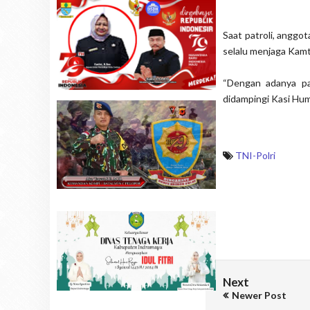
Saat patroli, angg
selalu menjaga Kamt
“Dengan adanya pa
didampingi Kasi Hum
TNI-Polri
Next
Newer Post