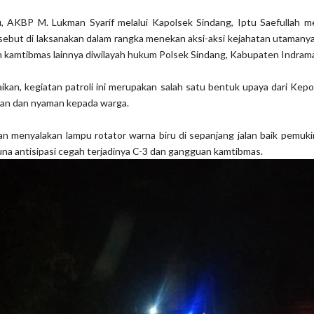
, AKBP M. Lukman Syarif melalui Kapolsek Sindang, Iptu Saefullah m
rsebut di laksanakan dalam rangka menekan aksi-aksi kejahatan utamany
 kamtibmas lainnya diwilayah hukum Polsek Sindang, Kabupaten Indram
an, kegiatan patroli ini merupakan salah satu bentuk upaya dari Kepo
an dan nyaman kepada warga.
an menyalakan lampu rotator warna biru di sepanjang jalan baik pemu
na antisipasi cegah terjadinya C-3 dan gangguan kamtibmas.