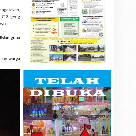
engatakan,
a C-3, geng
ayu.
lisian guna
kiman warga