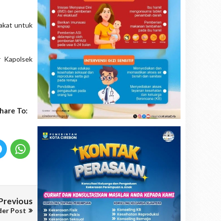
akat untuk
r Kapolsek
hare To:
Previous
der Post