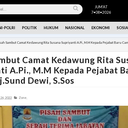
JUM'AT
7•08•2026
NI-POLRI
POLITIK
HUKUM
NASIONAL
EKONOMI
SOSIA
sah Sambut Camat Kedawung Rita Susana Supriyanti A.Pi., M.M Kepada Pejabat Baru Cam
ambut Camat Kedawung Rita Su
ti A.Pi., M.M Kepada Pejabat B
.Sund Dewi, S.Sos
26, 2022
Zone,