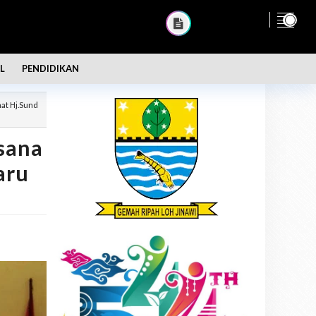
L
PENDIDIKAN
at Hj.Sund
sana
aru