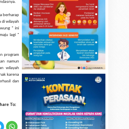
andasnya.
ya berharap
 di wilayah
wung " ini
aju lagi "
an program
tkan namun
an wilayah
hak karena
rhasil dan
hare To: