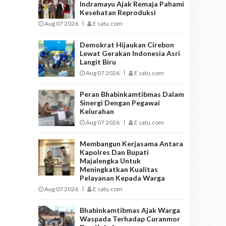
Indramayu Ajak Remaja Pahami
Kesehatan Reproduksi
Aug 07 2026
E satu.com
Demokrat Hijaukan Cirebon
Lewat Gerakan Indonesia Asri
Langit Biru
Aug 07 2026
E satu.com
Peran Bhabinkamtibmas Dalam
Sinergi Dengan Pegawai
Kelurahan
Aug 07 2026
E satu.com
Membangun Kerjasama Antara
Kapolres Dan Bupati
Majalengka Untuk
Meningkatkan Kualitas
Pelayanan Kepada Warga
Aug 07 2026
E satu.com
Bhabinkamtibmas Ajak Warga
Waspada Terhadap Curanmor