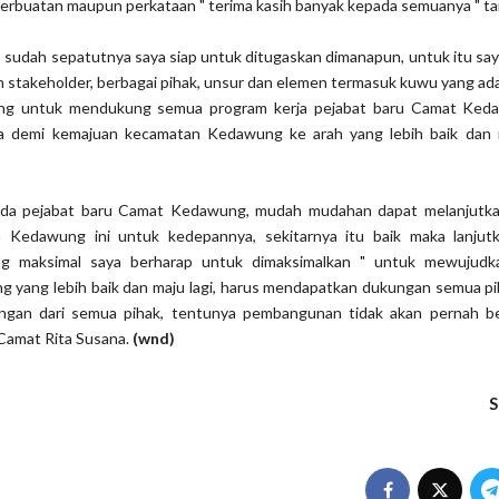
perbuatan maupun perkataan " terima kasih banyak kepada semuanya " t
, sudah sepatutnya saya siap untuk ditugaskan dimanapun, untuk itu sa
 stakeholder, berbagai pihak, unsur dan elemen termasuk kuwu yang ada
g untuk mendukung semua program kerja pejabat baru Camat Keda
 demi kemajuan kecamatan Kedawung ke arah yang lebih baik dan m
ada pejabat baru Camat Kedawung, mudah mudahan dapat melanjutk
n Kedawung ini untuk kedepannya, sekitarnya itu baik maka lanju
ang maksimal saya berharap untuk dimaksimalkan " untuk mewujudk
 yang lebih baik dan maju lagi, harus mendapatkan dukungan semua pi
ngan dari semua pihak, tentunya pembangunan tidak akan pernah be
Camat Rita Susana.
(wnd)
S