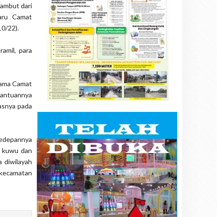
ambut dari
aru Camat
0/22).
amil, para
lama Camat
bantuannya
asnya pada
kedepannya
h kuwu dan
a diwilayah
 kecamatan