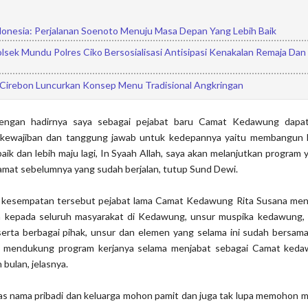
donesia: Perjalanan Soenoto Menuju Masa Depan Yang Lebih Baik
lsek Mundu Polres Ciko Bersosialisasi Antisipasi Kenakalan Remaja Da
 Cirebon Luncurkan Konsep Menu Tradisional Angkringan
ngan hadirnya saya sebagai pejabat baru Camat Kedawung dapat
, kewajiban dan tanggung jawab untuk kedepannya yaitu membangun
baik dan lebih maju lagi, In Syaah Allah, saya akan melanjutkan program
amat sebelumnya yang sudah berjalan, tutup Sund Dewi.
a kesempatan tersebut pejabat lama Camat Kedawung Rita Susana me
h kepada seluruh masyarakat di Kedawung, unsur muspika kedawung,
 serta berbagai pihak, unsur dan elemen yang selama ini sudah bersam
m mendukung program kerjanya selama menjabat sebagai Camat ked
 bulan, jelasnya.
atas nama pribadi dan keluarga mohon pamit dan juga tak lupa memohon m