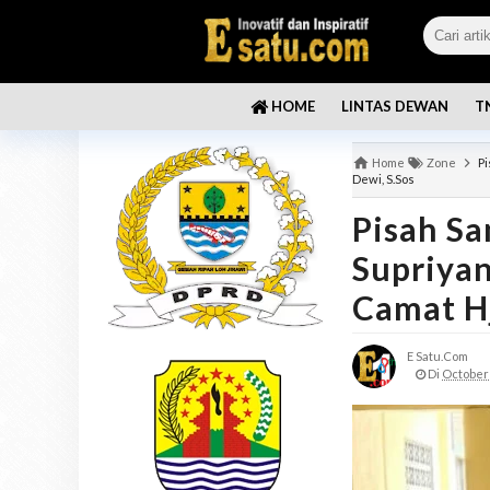
LINTAS DEWAN
T
HOME
Home
Zone
Pi
Dewi, S.Sos
Pisah S
Supriyan
Camat Hj
E Satu.com
Di
October 