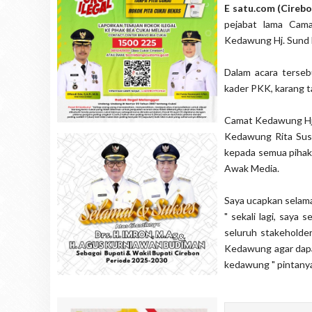
E satu.com (Cireb
pejabat lama Cama
Kedawung Hj. Sund D
Dalam acara terseb
kader PKK, karang t
Camat Kedawung Hj.
Kedawung Rita Sus
kepada semua pihak
Awak Media.
Saya ucapkan selam
" sekali lagi, say
seluruh stakeholder
Kedawung agar dap
kedawung " pintany