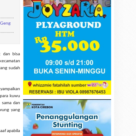
n Geng
 dan bisa
 kecamatan
 yang sudah
nyampaikan
 para kuwu
a sama dan
awung yang
aaf apabila