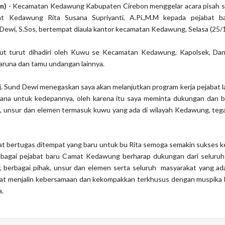
on)
- Kecamatan Kedawung Kabupaten Cirebon menggelar acara pisah s
t Kedawung Rita Susana Supriyanti, A.Pi.,M.M kepada pejabat b
ewi, S.Sos, bertempat diaula kantor kecamatan Kedawung, Selasa (25/1
ut turut dihadiri oleh Kuwu se Kecamatan Kedawung, Kapolsek, Danr
aruna dan tamu undangan lainnya.
 Sund Dewi menegaskan saya akan melanjutkan program kerja pejabat 
ana untuk kedepannya, oleh karena itu saya meminta dukungan dan 
, unsur dan elemen termasuk kuwu yang ada di wilayah Kedawung, teg
at bertugas ditempat yang baru untuk bu Rita semoga semakin sukses 
a sebagai pejabat baru Camat Kedawung berharap dukungan dari seluru
, berbagai pihak, unsur dan elemen serta seluruh masyarakat yang ad
at menjalin kebersamaan dan kekompakkan terkhusus dengan muspika
a.