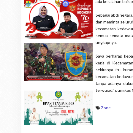
ada kesalahan baik 
Sebagai abdi negara
dan meminta seluruh
kecamatan kedawun
semua semata mata
ungkapnya.
Saya berharap kep
kerja di Kecamata
sekiranya itu kur
kecamatan kedawung
tanpa adanya duku
terwujud," pungkas 
Zone