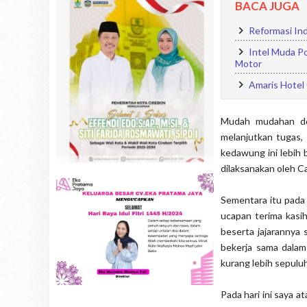
BACA JUGA
Reformasi In
Intel Muda Po
Motor
Amaris Hotel
Mudah mudahan de
melanjutkan tugas
kedawung ini lebih 
dilaksanakan oleh C
Sementara itu pad
ucapan terima kasi
beserta jajarannya
bekerja sama dala
kurang lebih sepuluh
Pada hari ini saya 