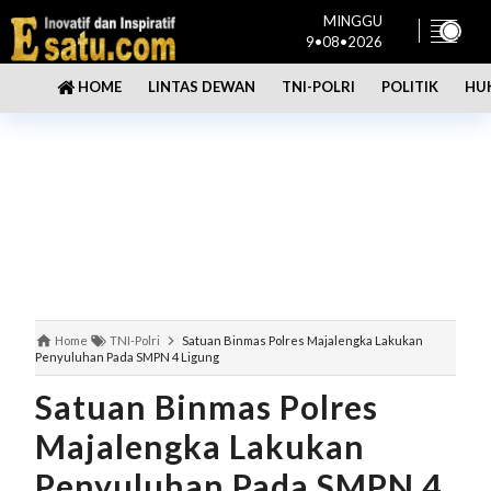
MINGGU
9•08•2026
LINTAS DEWAN
TNI-POLRI
POLITIK
HU
HOME
Home
TNI-Polri
Satuan Binmas Polres Majalengka Lakukan
Penyuluhan Pada SMPN 4 Ligung
Satuan Binmas Polres
Majalengka Lakukan
Penyuluhan Pada SMPN 4