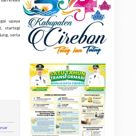
agai upaya
, startegi
ung, serta
esar