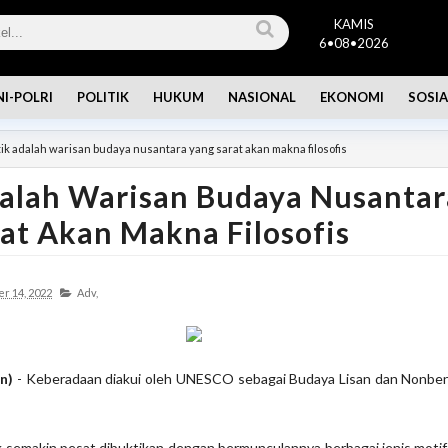
KAMIS
6•08•2026
NI-POLRI
POLITIK
HUKUM
NASIONAL
EKONOMI
SOSIA
ik adalah warisan budaya nusantara yang sarat akan makna filosofis
dalah Warisan Budaya Nusantar
at Akan Makna Filosofis
r 14, 2022
Adv,
on)
- Keberadaan diakui oleh UNESCO sebagai Budaya Lisan dan Nonbe
semakin pesat dibuktikan dengan bermunculannya berbagai jenis motif