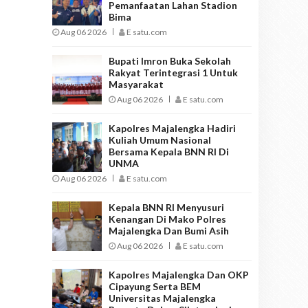
Pemanfaatan Lahan Stadion
Bima
Aug 06 2026
E satu.com
Bupati Imron Buka Sekolah
Rakyat Terintegrasi 1 Untuk
Masyarakat
Aug 06 2026
E satu.com
Kapolres Majalengka Hadiri
Kuliah Umum Nasional
Bersama Kepala BNN RI Di
UNMA
Aug 06 2026
E satu.com
Kepala BNN RI Menyusuri
Kenangan Di Mako Polres
Majalengka Dan Bumi Asih
Aug 06 2026
E satu.com
Kapolres Majalengka Dan OKP
Cipayung Serta BEM
Universitas Majalengka