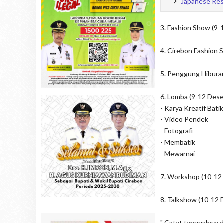
Japanese Res
3. Fashion Show (9
4. Cirebon Fashion
5. Penggung Hibura
6. Lomba (9-12 Des
- Karya Kreatif Batik
- Video Pendek
- Fotografi
- Membatik
- Mewarnai
7. Workshop (10-12
8. Talkshow (10-12
" Catat tanggalnya 