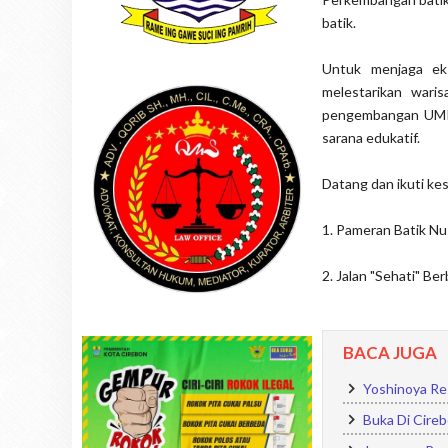
batik.
Untuk menjaga eks
melestarikan wari
pengembangan UMKM 
sarana edukatif.
Datang dan ikuti kes
1. Pameran Batik N
2. Jalan "Sehati" B
BACA JUGA
Yoshinoya Res
Buka Di Cireb