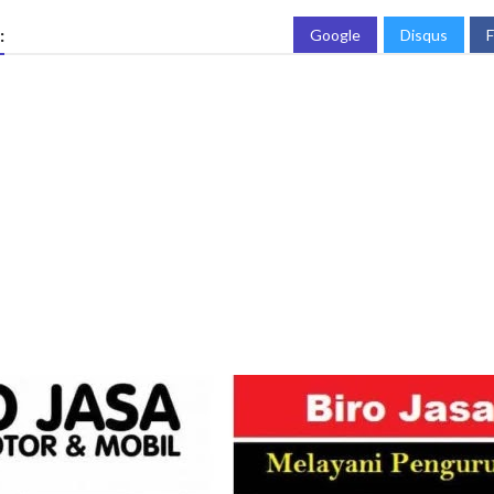
:
Google
Disqus