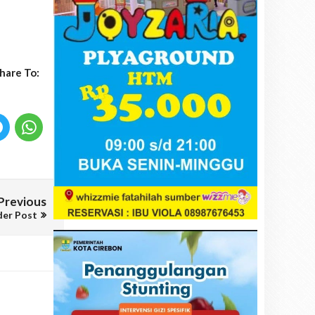
hare To:
Previous
der Post