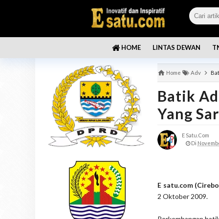
LINTAS DEWAN
T
HOME
Home
Adv
Bat
Batik A
Yang Sar
E Satu.com
Di
Novembe
E satu.com (Cireb
2 Oktober 2009.
Perkembangan batik 