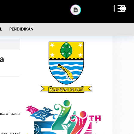
L
PENDIDIKAN
a
ndawi pada
 dan kreasi