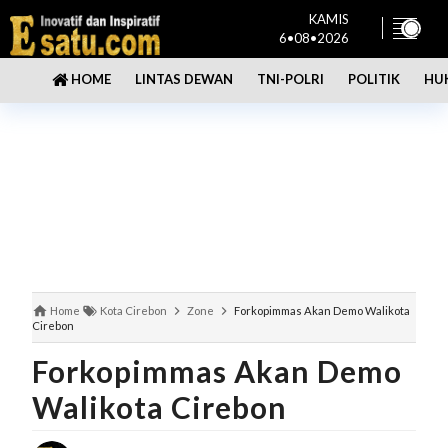
KAMIS
6•08•2026
LINTAS DEWAN
TNI-POLRI
POLITIK
HU
HOME
Home
Kota Cirebon
Zone
Forkopimmas Akan Demo Walikota
Cirebon
Forkopimmas Akan Demo
Walikota Cirebon