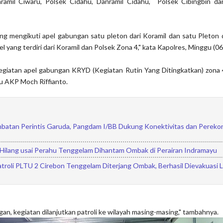
ramil Ciwaru, Polsek Cidahu, Danramil Cidahu, Polsek Cibingbin da
ng mengikuti apel gabungan satu pleton dari Koramil dan satu Pleton 
 yang terdiri dari Koramil dan Polsek Zona 4," kata Kapolres, Minggu (0
egiatan apel gabungan KRYD (Kegiatan Rutin Yang Ditingkatkan) zona 4
u AKP Moch Riffianto.
batan Perintis Garuda, Pangdam I/BB Dukung Konektivitas dan Pereko
 Hilang usai Perahu Tenggelam Dihantam Ombak di Perairan Indramayu
troli PLTU 2 Cirebon Tenggelam Diterjang Ombak, Berhasil Dievakuasi L
an, kegiatan dilanjutkan patroli ke wilayah masing-masing," tambahnya.