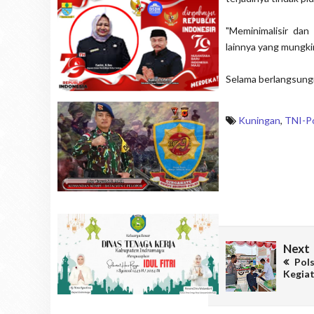
"Meminimalisir dan
lainnya yang mungkin 
Selama berlangsungn
Kuningan
,
TNI-Po
Next
Pols
Kegiat