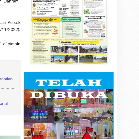
n Danramil
dari Polsek
6/11/2022).
 di pimpin
nomian
anal