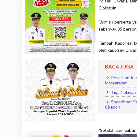
Polsek Ciwaru, Dan
Cibingbin.
"Jumlah perserta ya
sebanyak 35 personel
Tambah Kapolres, k
oleh kapolsek Ciwar
BACA JUGA
Resmikan Jem
Masyarakat
Tiga Nelayan
Speedboat Pa
Cirebon
"Setelah apel gabung