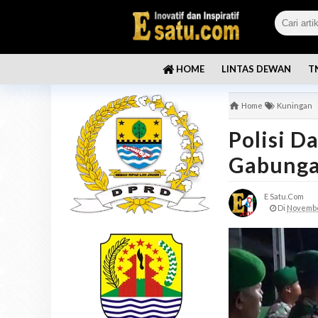
LINTAS DEWAN
T
HOME
Home
Kuningan
Polisi D
Gabunga
E Satu.com
Di
Novembe