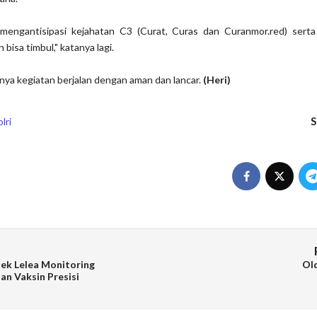
 mengantisipasi kejahatan C3 (Curat, Curas dan Curanmor.red) serta
bisa timbul," katanya lagi.
ya kegiatan berjalan dengan aman dan lancar.
(Heri)
S
lri
ek Lelea Monitoring
Ol
an Vaksin Presisi