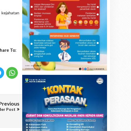
 kejahatan
hare To:
Previous
der Post