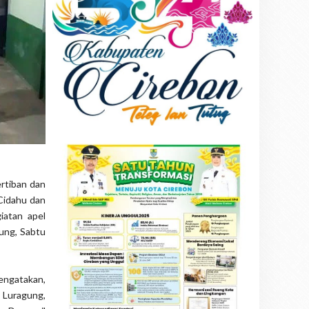
rtiban dan
Cidahu dan
iatan apel
ung, Sabtu
engatakan,
l Luragung,