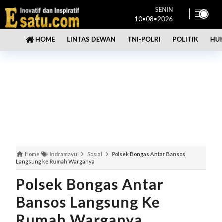
SENIN
10•08•2026
LINTAS DEWAN
TNI-POLRI
POLITIK
HU
HOME
Home
Indramayu
Sosial
Polsek Bongas Antar Bansos
Langsung ke Rumah Warganya
Polsek Bongas Antar
Bansos Langsung Ke
Rumah Warganya