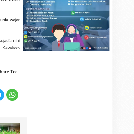
unia wajar
ejadian ini
p Kapolsek
hare To: