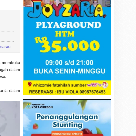
emarau
an membuka
engah dalam
sa.
unia dalam