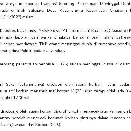
ama warga membantu Evakuasi Seorang Perempuan Meninggal Dunia
rada di Blok Sukajaya Desa Kutamanggu Kecamatan Cigasong 
11/11/2022) malam .
i, Kapolres Majalengka AKBP Edwin Affandi melalui Kapolsek Cigasong 
ah ada laporan dari warga pihaknya bersama team Inafis Satresk
k cepat mendatangi TKP orang meninggal dunia di rumahnya sendiri, 
anan prima Polri kepada masyarakat.
seorang perempuan berinisial K (25) sudah meninggal dunia di dala
an Saksi (tetangganya) ditelpon oleh suami korban yang sedang
u suami korban menghubungi korban K (25) akan tetapi tidak ada ja
a pukul 17.30 wib.
h dihubungi oleh suami korban disuruh untuk mengecek istrinya, namun k
 antay setelah mengecek kerumah korban pintunya dalam keadaan te
dak ada jawaban dari Korban K (25).