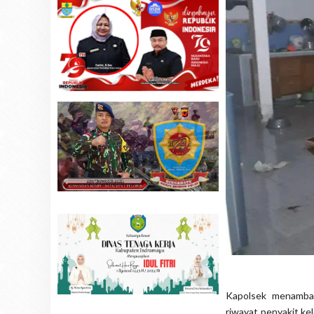
Kapolsek menamba
riwayat penyakit kel