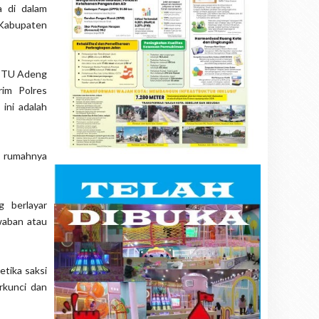
 di dalam
Kabupaten
IPTU Adeng
rim Polres
ini adalah
m rumahnya
 berlayar
waban atau
etika saksi
rkunci dan