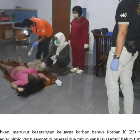
hkan, menurut keterangan keluarga korban bahwa korban K (25) 
enjar piroid yang sempat di operasi dua tahun yang lalu tetapi belum tun