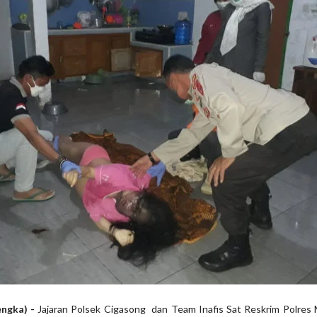
ngka) -
Jajaran Polsek Cigasong dan Team Inafis Sat Reskrim Polres 