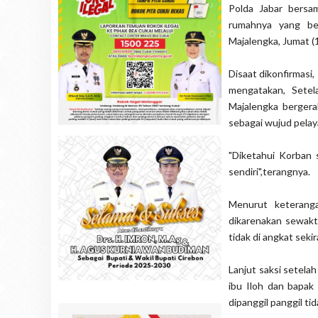
Polda Jabar bers
rumahnya yang be
Majalengka, Jumat (
Disaat dikonfirmas
mengatakan, Setel
Majalengka bergera
sebagai wujud pelay
"Diketahui Korban 
sendiri",terangnya.
Menurut keterang
dikarenakan sewakt
tidak di angkat sekir
Lanjut saksi setela
ibu Iloh dan bapak
dipanggil panggil ti