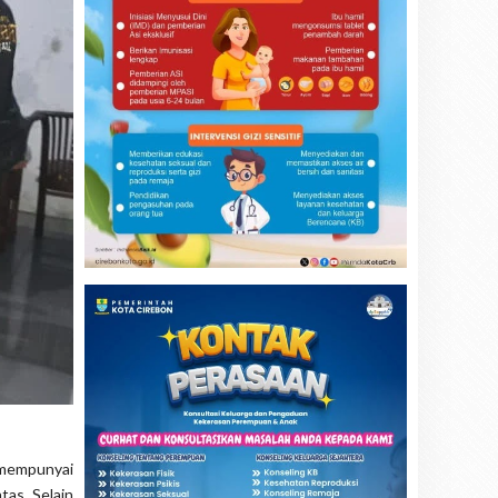
mempunyai
tas, Selain