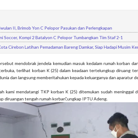
iwulan II, Brimob Yon C Pelopor Pasukan dan Perlengkapan
ni Soccer, Kompi 2 Batalyon C Pelopor Tumbangkan Tim Staf 2-1
ota Cirebon Latihan Pemadaman Bareng Damkar, Siap Hadapi Musim K
tersebut mendobrak jendela kemudian masuk kedalam rumah korban d
erbuka, terlihat korban K (25) dalam keadaan tertelungkup diruang t
dunia dan langsung memberitahukan kepada keluarganya dan aparatur de
ah kami mendatangi TKP korban K (25) ditemukan sudah meninggal d
up diruangan tengah rumah korban",ungkap IPTU Adeng.