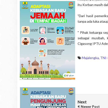
itu Korban masih dal
"Dari hasil pemeri
tanpa ada luka atau
" Pihak keluarga se
sebagai musibah, 
Cigasong IPTU Ad
Majalengka
,
TNI-
Next
Newer Post