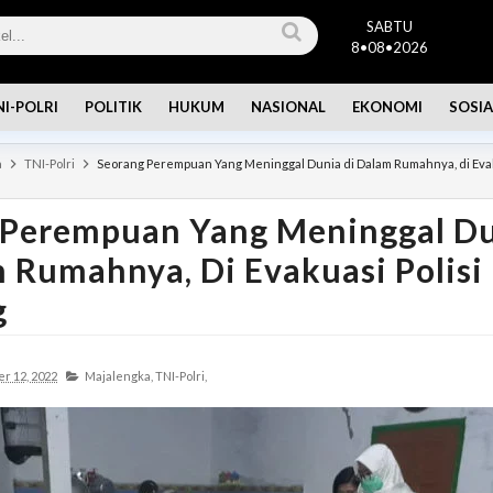
SABTU
8•08•2026
NI-POLRI
POLITIK
HUKUM
NASIONAL
EKONOMI
SOSIA
a
TNI-Polri
Seorang Perempuan Yang Meninggal Dunia di Dalam Rumahnya, di Evak
 Perempuan Yang Meninggal D
 Rumahnya, Di Evakuasi Polisi
g
r 12, 2022
Majalengka,
TNI-Polri,