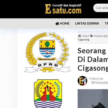
LINTAS DEWAN
T
HOME
Home
Majalengk
Cigasong
Seorang
Di Dalam
Cigason
E Satu.com
Di
Novembe