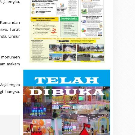
ajalengka,
, Komandan
agyo, Turut
mda, Unsur
gu monumen
kam-makam
Majalengka
gi bangsa.