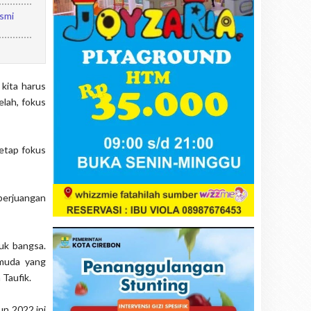
smi
 kita harus
lah, fokus
tetap fokus
perjuangan
uk bangsa.
emuda yang
 Taufik.
n 2022 ini