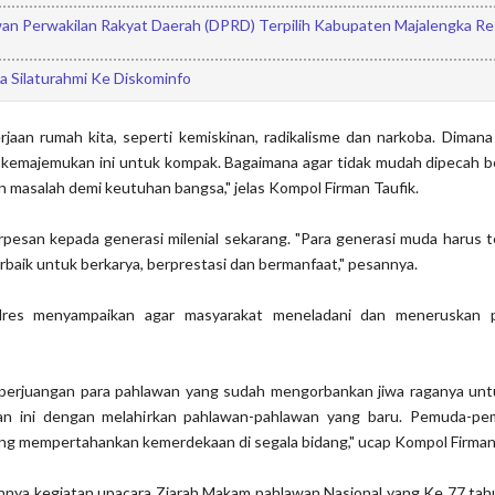
n Perwakilan Rakyat Daerah (DPRD) Terpilih Kabupaten Majalengka Re
a Silaturahmi Ke Diskominfo
rjaan rumah kita, seperti kemiskinan, radikalisme dan narkoba. Dimana
 kemajemukan ini untuk kompak. Bagaimana agar tidak mudah dipecah be
 masalah demi keutuhan bangsa," jelas Kompol Firman Taufik.
pesan kepada generasi milenial sekarang. "Para generasi muda harus 
baik untuk berkarya, berprestasi dan bermanfaat," pesannya.
olres menyampaikan agar masyarakat meneladani dan meneruskan 
pi perjuangan para pahlawan yang sudah mengorbankan jiwa raganya unt
aan ini dengan melahirkan pahlawan-pahlawan yang baru. Pemuda-p
juang mempertahankan kemerdekaan di segala bidang," ucap Kompol Firman
nnya kegiatan upacara Ziarah Makam pahlawan Nasional yang Ke 77 tahu