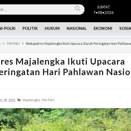
JUM'AT
7•08•2026
NI-POLRI
POLITIK
HUKUM
NASIONAL
EKONOMI
SOSIA
a
TNI-Polri
Wakapolres Majalengka Ikuti Upacara Ziarah Peringatan Hari Pahlawa
res Majalengka Ikuti Upacara
eringatan Hari Pahlawan Nasio
r 09, 2022
Majalengka,
TNI-Polri,