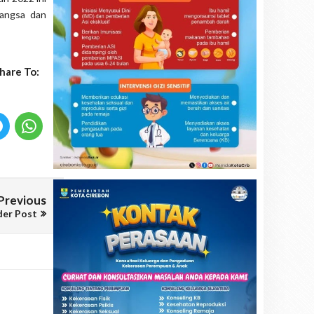
bangsa dan
hare To:
Previous
der Post