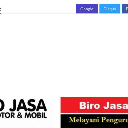
:
Google
Disqus