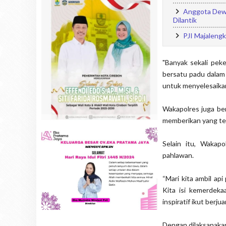
Anggota Dewa
Dilantik
PJI Majalengk
"Banyak sekali peke
bersatu padu dalam
untuk menyelesaikan
Wakapolres juga ber
memberikan yang ter
Selain itu, Wakap
pahlawan.
“Mari kita ambil a
Kita isi kemerdek
inspiratif ikut ber
Dengan dilaksanaka