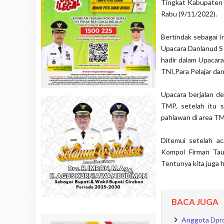
Tingkat Kabupaten
Rabu (9/11/2022).
Bertindak sebagai 
Upacara Danlanud S 
hadir dalam Upacar
TNI,Para Pelajar da
Upacara berjalan d
TMP, setelah itu 
pahlawan di area T
Ditemui setelah a
Kompol Firman Tau
Tentunya kita juga 
BACA JUGA
Anggota Dprd 