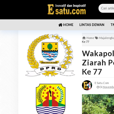
LINTAS DEWAN
T
HOME
Home
Majalengk
Ke 77
Wakapol
Ziarah P
Ke 77
E Satu.com
Di
Novembe