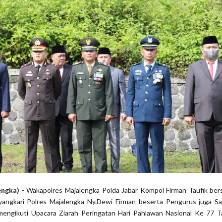
engka)
- Wakapolres Majalengka Polda Jabar Kompol Firman Taufik ber
angkari Polres Majalengka Ny.Dewi Firman beserta Pengurus juga S
mengikuti Upacara Ziarah Peringatan Hari Pahlawan Nasional Ke 77 