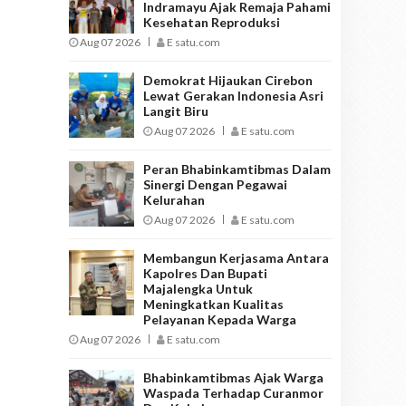
Indramayu Ajak Remaja Pahami
Kesehatan Reproduksi
Aug 07 2026
E satu.com
Demokrat Hijaukan Cirebon
Lewat Gerakan Indonesia Asri
Langit Biru
Aug 07 2026
E satu.com
Peran Bhabinkamtibmas Dalam
Sinergi Dengan Pegawai
Kelurahan
Aug 07 2026
E satu.com
Membangun Kerjasama Antara
Kapolres Dan Bupati
Majalengka Untuk
Meningkatkan Kualitas
Pelayanan Kepada Warga
Aug 07 2026
E satu.com
Bhabinkamtibmas Ajak Warga
Waspada Terhadap Curanmor