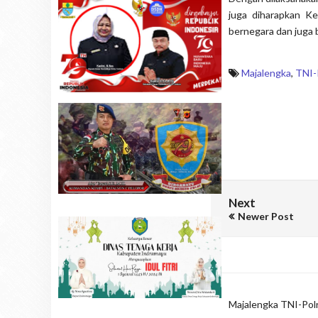
juga diharapkan K
bernegara dan juga
Majalengka
,
TNI-
Next
Newer Post
Majalengka
TNI-Polr