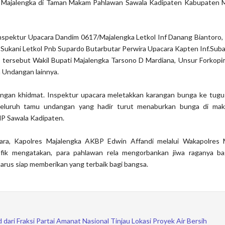
 Majalengka di Taman Makam Pahlawan Sawala Kadipaten Kabupaten M
Inspektur Upacara Dandim 0617/Majalengka Letkol Inf Danang Biantoro
Sukani Letkol Pnb Supardo Butarbutar Perwira Upacara Kapten Inf.Sub
a tersebut Wakil Bupati Majalengka Tarsono D Mardiana, Unsur Forkopi
n Undangan lainnya.
engan khidmat. Inspektur upacara meletakkan karangan bunga ke tu
seluruh tamu undangan yang hadir turut menaburkan bunga di ma
MP Sawala Kadipaten.
cara, Kapolres Majalengka AKBP Edwin Affandi melalui Wakapolres 
fik mengatakan, para pahlawan rela mengorbankan jiwa raganya ba
harus siap memberikan yang terbaik bagi bangsa.
dari Fraksi Partai Amanat Nasional Tinjau Lokasi Proyek Air Bersih