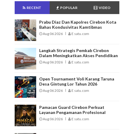
RECENT
POPULAR
VIDEO
Prabu Diaz Dan Kapolres Cirebon Kota
Bahas Kondusivitas Kamtibmas
Aug 06 2026
E satu.com
Langkah Strategis Pemkab Cirebon
Dalam Meningkatkan Akses Pendidikan
Aug 06 2026
E satu.com
Open Tournament Voli Karang Taruna
Desa Gintung Lor Tahun 2026
Aug 06 2026
E satu.com
Pamacan Guard Cirebon Perkuat
Layanan Pengamanan Profesional
Aug 06 2026
E satu.com