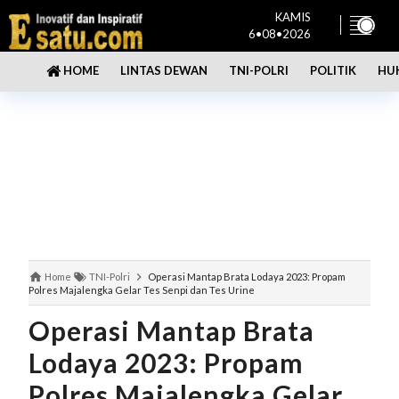
KAMIS
6•08•2026
LINTAS DEWAN
TNI-POLRI
POLITIK
HU
HOME
Home
TNI-Polri
Operasi Mantap Brata Lodaya 2023: Propam
Polres Majalengka Gelar Tes Senpi dan Tes Urine
Operasi Mantap Brata
Lodaya 2023: Propam
Polres Majalengka Gelar