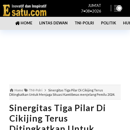
JUM'AT
7•08•2026
LINTAS DEWAN
TNI-POLRI
POLITIK
HU
HOME
Home
TNI-Polri
Sinergitas Tiga Pilar Di Cikijing Terus
Ditingkatkan Untuk Menjaga Situasi Kamtibmas menjelang Pemilu 2024.
Sinergitas Tiga Pilar Di
Cikijing Terus
Ditingkatkan Untuk