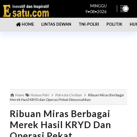
MINGGU
9•08•2026
LINTAS DEWAN
TNI-POLRI
POLITIK
HU
HOME
Home
Humas Polri
Polresta Cirebon
Ribuan Miras Berbagai
Merek Hasil KRYD dan Operasi Pekat Dimusnahkan
Ribuan Miras Berbagai
Merek Hasil KRYD Dan
Operasi Pekat