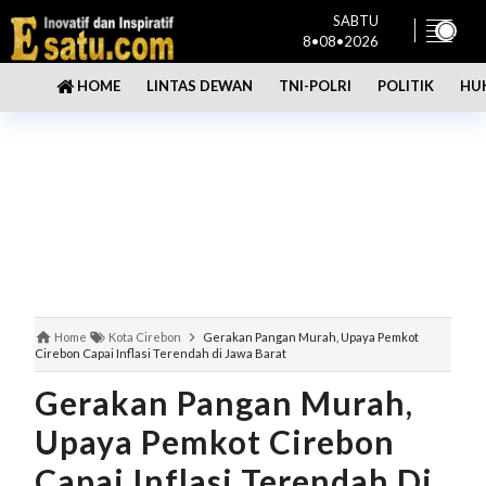
SABTU
8•08•2026
LINTAS DEWAN
TNI-POLRI
POLITIK
HU
HOME
Home
Kota Cirebon
Gerakan Pangan Murah, Upaya Pemkot
Cirebon Capai Inflasi Terendah di Jawa Barat
Gerakan Pangan Murah,
Upaya Pemkot Cirebon
Capai Inflasi Terendah Di