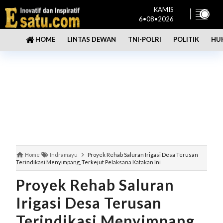
KAMIS
6•08•2026
LINTAS DEWAN
TNI-POLRI
POLITIK
HU
HOME
Home
Indramayu
Proyek Rehab Saluran Irigasi Desa Terusan
Terindikasi Menyimpang, Terkejut Pelaksana Katakan Ini
Proyek Rehab Saluran
Irigasi Desa Terusan
Terindikasi Menyimpang,