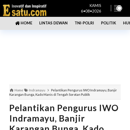
KAMIS
6•08•2026
LINTAS DEWAN
TNI-POLRI
POLITIK
HU
HOME
Home
Indramayu
Pelantikan Pengurus IWO Indramayu, Banjir
Karangan Bunga, Kado Manis di Tengah Sorotan Publik
Pelantikan Pengurus IWO
Indramayu, Banjir
Karangan Bunga, Kado