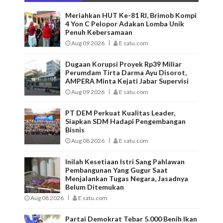
Meriahkan HUT Ke-81 RI, Brimob Kompi
4 Yon C Pelopor Adakan Lomba Unik
Penuh Kebersamaan
Aug 09 2026
E satu.com
Dugaan Korupsi Proyek Rp39 Miliar
Perumdam Tirta Darma Ayu Disorot,
AMPERA Minta Kejati Jabar Supervisi
Aug 09 2026
E satu.com
PT DEM Perkuat Kualitas Leader,
Siapkan SDM Hadapi Pengembangan
Bisnis
Aug 08 2026
E satu.com
Inilah Kesetiaan Istri Sang Pahlawan
Pembangunan Yang Gugur Saat
Menjalankan Tugas Negara, Jasadnya
Belum Ditemukan
Aug 08 2026
E satu.com
Partai Demokrat Tebar 5.000 Benih Ikan