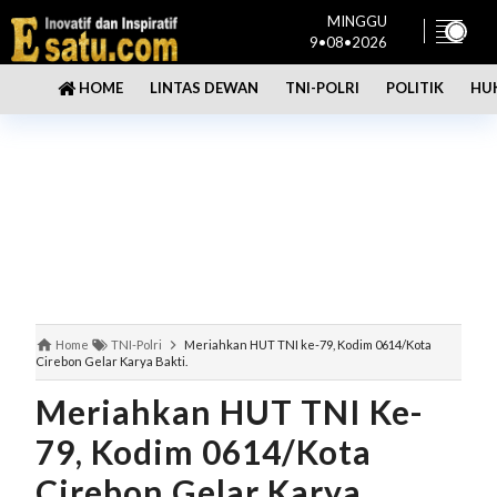
MINGGU
9•08•2026
LINTAS DEWAN
TNI-POLRI
POLITIK
HU
HOME
Home
TNI-Polri
Meriahkan HUT TNI ke-79, Kodim 0614/Kota
Cirebon Gelar Karya Bakti.
Meriahkan HUT TNI Ke-
79, Kodim 0614/Kota
Cirebon Gelar Karya