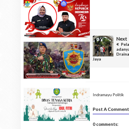
Next
Pela
adany
Draina
Jaya
Indramayu
Politik
Post A Comment
0 comments: