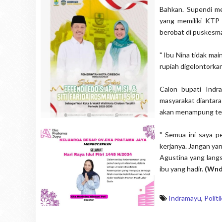
Bahkan. Supendi me
yang memiliki KTP
berobat di puskesma
" Ibu Nina tidak ma
rupiah digelontorka
Calon bupati Indr
masyarakat diantara
akan menampung tena
" Semua ini saya p
kerjanya. Jangan yan
Agustina yang langs
ibu yang hadir.
(Wnd
Indramayu
,
Politi