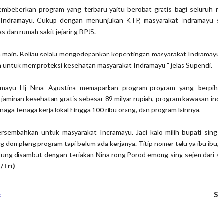
mbeberkan program yang terbaru yaitu berobat gratis bagi seluruh 
 Indramayu. Cukup dengan menunjukan KTP, masyarakat Indramayu 
s dan rumah sakit jejaring BPJS.
in main. Beliau selalu mengedepankan kepentingan masyarakat Indramayu
n untuk memproteksi kesehatan masyarakat Indramayu " jelas Supendi.
amayu Hj Nina Agustina memaparkan program-program yang berpih
 jaminan kesehatan gratis sebesar 89 milyar rupiah, program kawasan in
ga tenaga kerja lokal hingga 100 ribu orang, dan program lainnya.
ersembahkan untuk masyarakat Indramayu. Jadi kalo milih bupati sing
g dompleng program tapi belum ada kerjanya. Titip nomer telu ya ibu ibu,"
ung disambut dengan teriakan Nina rong Porod emong sing sejen dari 
/Tri)
S
k