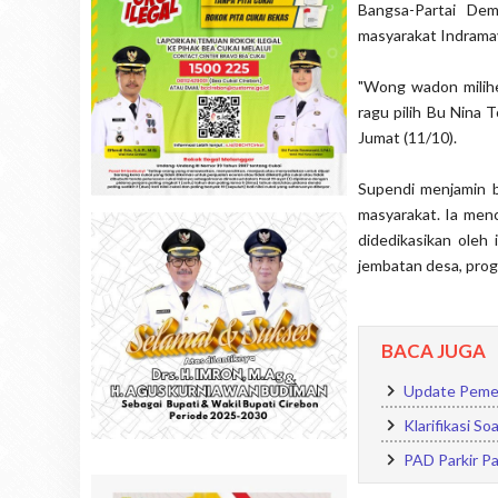
Bangsa-Partai Dem
masyarakat Indramay
"Wong wadon milih
ragu pilih Bu Nina 
Jumat (11/10).
Supendi menjamin b
masyarakat. Ia menc
didedikasikan ole
jembatan desa, prog
BACA JUGA
Update Pemen
Klarifikasi S
PAD Parkir Pa