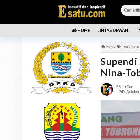
LINTAS DEWAN
T
HOME
Home
Indramayu
Supendi
Nina-Tob
E Satu.com
Di
October 