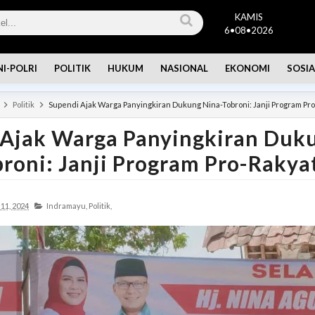
KAMIS
6•08•2026
NI-POLRI
POLITIK
HUKUM
NASIONAL
EKONOMI
SOSIA
Politik
Supendi Ajak Warga Panyingkiran Dukung Nina-Tobroni: Janji Program Pr
 Ajak Warga Panyingkiran Duk
roni: Janji Program Pro-Rakya
11, 2024
Indramayu,
Politik,