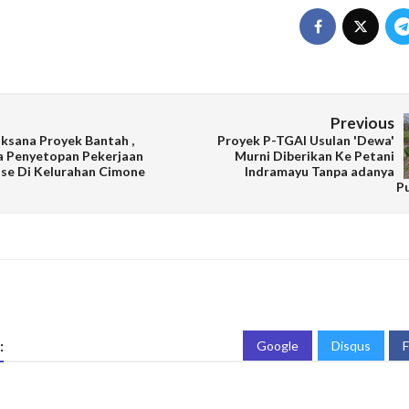
Previous
ksana Proyek Bantah ,
Proyek P-TGAI Usulan 'Dewa'
a Penyetopan Pekerjaan
Murni Diberikan Ke Petani
se Di Kelurahan Cimone
Indramayu Tanpa adanya
P
:
Google
Disqus