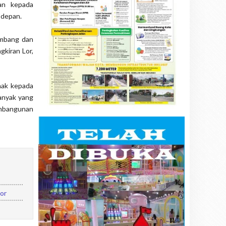
kan kepada
 depan.
imbang dan
gkiran Lor,
hak kepada
banyak yang
embangunan
kor