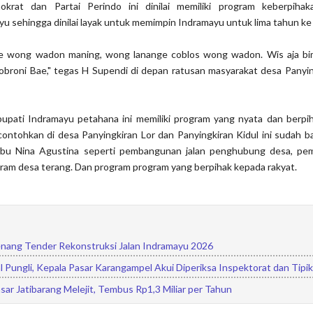
okrat dan Partai Perindo ini dinilai memiliki program keberpiha
u sehingga dinilai layak untuk memimpin Indramayu untuk lima tahun ke
e wong wadon maning, wong lanange coblos wong wadon. Wis aja b
Tobroni Bae," tegas H Supendi di depan ratusan masyarakat desa Panyin
upati Indramayu petahana ini memiliki program yang nyata dan berpi
ontohkan di desa Panyingkiran Lor dan Panyingkiran Kidul ini sudah 
h ibu Nina Agustina seperti pembangunan jalan penghubung desa, p
ram desa terang. Dan program program yang berpihak kepada rakyat.
ang Tender Rekonstruksi Jalan Indramayu 2026
oal Pungli, Kepala Pasar Karangampel Akui Diperiksa Inspektorat dan Tipi
sar Jatibarang Melejit, Tembus Rp1,3 Miliar per Tahun