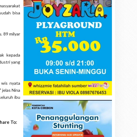
masyarakat
sudah bisa
. 89 milyar
ak kepada
dustri yang
 wis nyata
 jelas Nina
seluruh ibu
hare To: