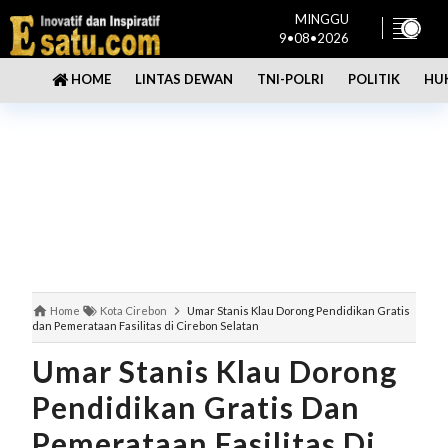
MINGGU
9•08•2026
LINTAS DEWAN
TNI-POLRI
POLITIK
HU
HOME
Home
Kota Cirebon
Umar Stanis Klau Dorong Pendidikan Gratis
dan Pemerataan Fasilitas di Cirebon Selatan
Umar Stanis Klau Dorong
Pendidikan Gratis Dan
Pemerataan Fasilitas Di