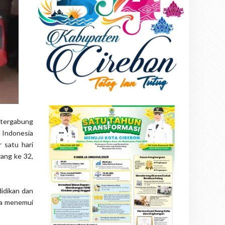
 tergabung
m Indonesia
r satu hari
ang ke 32,
idikan dan
isa menemui