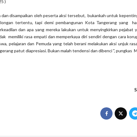
25 )
n dan disampaikan oleh peserta aksi tersebut, bukankah untuk kepentin
olongan tertentu, tapi demi pembangunan Kota Tangerang yang has
rkeadilan dan apa yang mereka lakukan untuk menyingkirkan pejabat y
tidak memiliki rasa empati dan memperkaya diri sendiri dengan cara koru
swa, pelajaran dan Pemuda yang telah berani melakukan aksi unjuk ra
rang patut diapresiasi. Bukan malah tendensi dan dibenci ", pungkas 
S