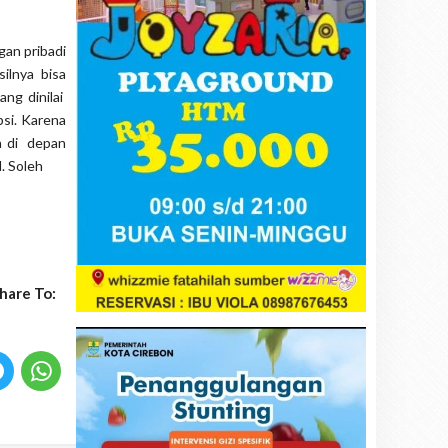
gan pribadi
ilnya bisa
ang dinilai
psi. Karena
sa di depan
M. Soleh
hare To: