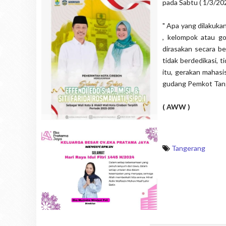
pada Sabtu ( 1/3/20
" Apa yang dilakuka
, kelompok atau g
dirasakan secara be
tidak berdedikasi, 
itu, gerakan mahasi
gudang Pemkot Tange
( AWW )
Tangerang