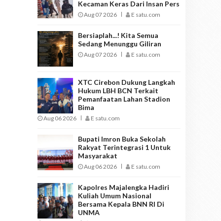
Kecaman Keras Dari Insan Pers
Aug 07 2026
E satu.com
Bersiaplah...! Kita Semua
Sedang Menunggu Giliran
Aug 07 2026
E satu.com
XTC Cirebon Dukung Langkah
Hukum LBH BCN Terkait
Pemanfaatan Lahan Stadion
Bima
Aug 06 2026
E satu.com
Bupati Imron Buka Sekolah
Rakyat Terintegrasi 1 Untuk
Masyarakat
Aug 06 2026
E satu.com
Kapolres Majalengka Hadiri
Kuliah Umum Nasional
Bersama Kepala BNN RI Di
UNMA