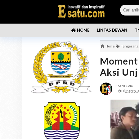
LINTAS DEWAN
T
HOME
Home
Tangerang
Momentu
Aksi Un
E Satu.com
Di
March 02