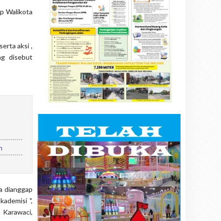
p Walikota
rta aksi ,
ng disebut
n
sa dianggap
kademisi ",
 Karawaci,