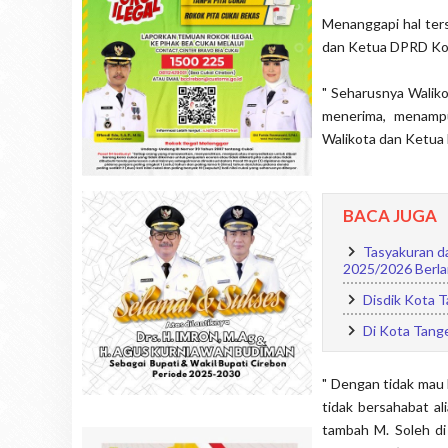
Menanggapi hal ter
dan Ketua DPRD Kot
" Seharusnya Walik
menerima, menampu
Walikota dan Ketua 
BACA JUGA
Tasyakuran d
2025/2026 Berl
Disdik Kota T
Di Kota Tang
" Dengan tidak mau 
tidak bersahabat al
tambah M. Soleh di