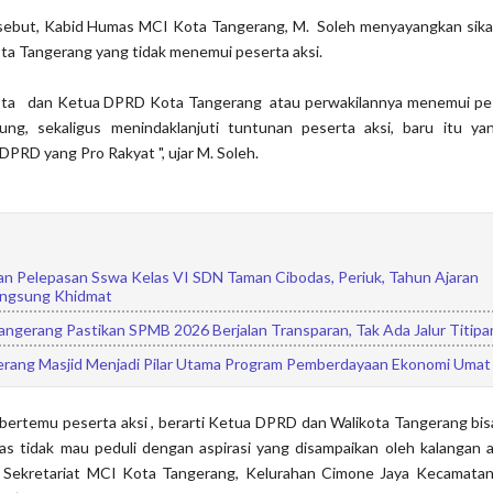
sebut, Kabid Humas MCI Kota Tangerang, M. Soleh menyayangkan sika
a Tangerang yang tidak menemui peserta aksi.
ota dan Ketua DPRD Kota Tangerang atau perwakilannya menemui pese
ng, sekaligus menindaklanjuti tuntunan peserta aksi, baru itu ya
DPRD yang Pro Rakyat ", ujar M. Soleh.
an Pelepasan Sswa Kelas VI SDN Taman Cibodas, Periuk, Tahun Ajaran
angsung Khidmat
angerang Pastikan SPMB 2026 Berjalan Transparan, Tak Ada Jalur Titipa
erang Masjid Menjadi Pilar Utama Program Pemberdayaan Ekonomi Umat
bertemu peserta aksi , berarti Ketua DPRD dan Walikota Tangerang bi
ias tidak mau peduli dengan aspirasi yang disampaikan oleh kalangan a
 Sekretariat MCI Kota Tangerang, Kelurahan Cimone Jaya Kecamatan