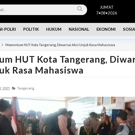
JUM'AT
7•08•2026
NI-POLRI
POLITIK
HUKUM
NASIONAL
EKONOMI
SOSIA
Momentum HUT Kota Tangerang, Diwarnai Aksi Unjuk Rasa Mahasiswa
m HUT Kota Tangerang, Diwar
juk Rasa Mahasiswa
, 2025
Tangerang,