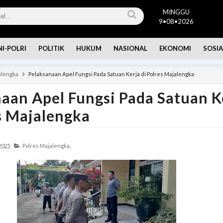
MINGGU
9•08•2026
NI-POLRI
POLITIK
HUKUM
NASIONAL
EKONOMI
SOSIA
alengka
Pelaksanaan Apel Fungsi Pada Satuan Kerja di Polres Majalengka
aan Apel Fungsi Pada Satuan K
s Majalengka
2025
Polres Majalengka,