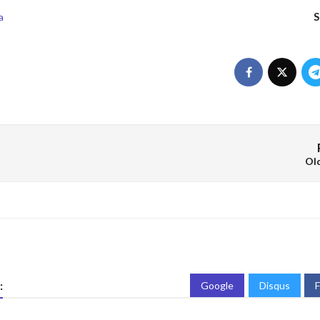
S
a
Ol
:
Google
Disqus