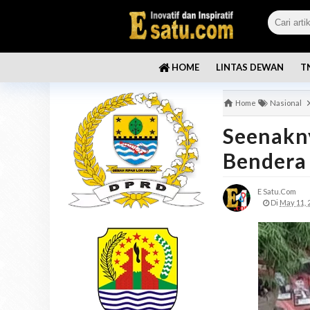
LINTAS DEWAN
T
HOME
Home
Nasional
Seenakny
Bendera
E Satu.com
Di
May 11, 