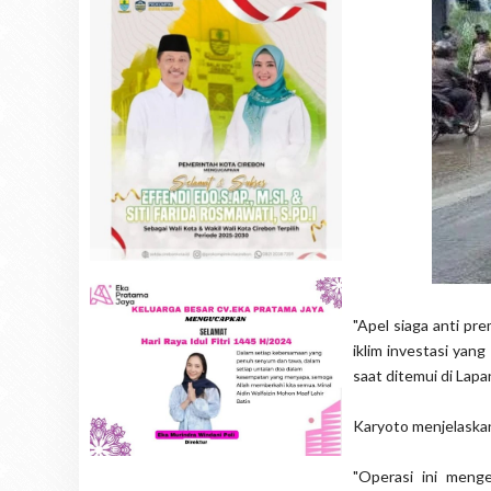
"Apel siaga anti pr
iklim investasi yan
saat ditemui di Lap
Karyoto menjelaskan,
"Operasi ini meng