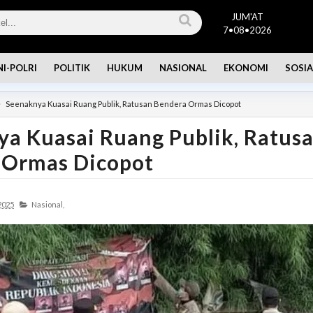
JUM'AT
7•08•2026
NI-POLRI
POLITIK
HUKUM
NASIONAL
EKONOMI
SOSIA
Seenaknya Kuasai Ruang Publik, Ratusan Bendera Ormas Dicopot
a Kuasai Ruang Publik, Ratus
 Ormas Dicopot
2025
Nasional,