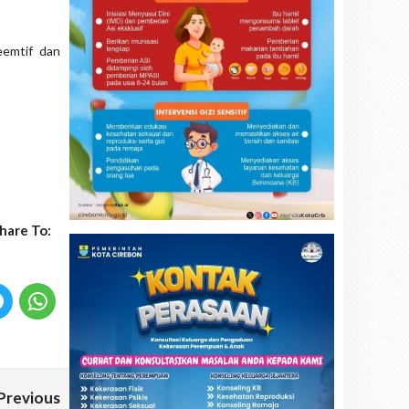
eemtif dan
hare To:
Previous