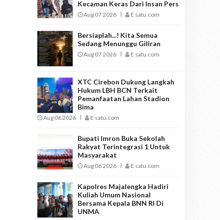
Kecaman Keras Dari Insan Pers
Aug 07 2026
E satu.com
Bersiaplah...! Kita Semua
Sedang Menunggu Giliran
Aug 07 2026
E satu.com
XTC Cirebon Dukung Langkah
Hukum LBH BCN Terkait
Pemanfaatan Lahan Stadion
Bima
Aug 06 2026
E satu.com
Bupati Imron Buka Sekolah
Rakyat Terintegrasi 1 Untuk
Masyarakat
Aug 06 2026
E satu.com
Kapolres Majalengka Hadiri
Kuliah Umum Nasional
Bersama Kepala BNN RI Di
UNMA