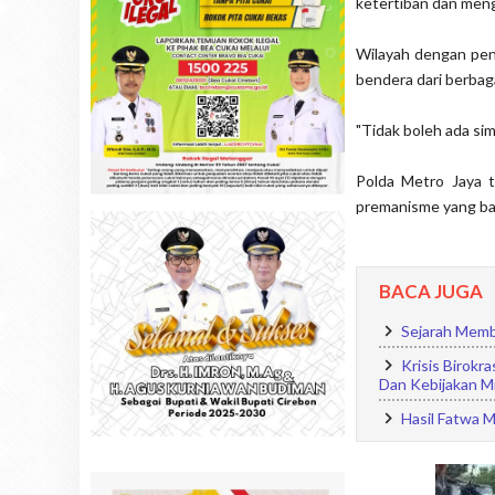
ketertiban dan meng
Wilayah dengan pen
bendera dari berbag
"Tidak boleh ada si
Polda Metro Jaya 
premanisme yang ban
BACA JUGA
Sejarah Memb
Krisis Birok
Dan Kebijakan Mi
Hasil Fatwa 