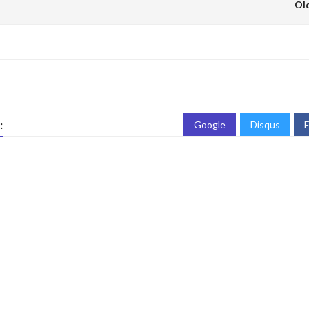
Ol
:
Google
Disqus