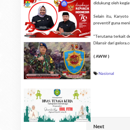
didukung oleh kegiata
Selain itu, Karyot
preventif guna men
"Terutama terkait d
Dilansir dari gelora.
( AWW )
Nasional
Next