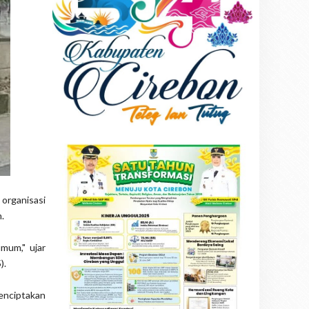
organisasi
.
mum," ujar
).
enciptakan