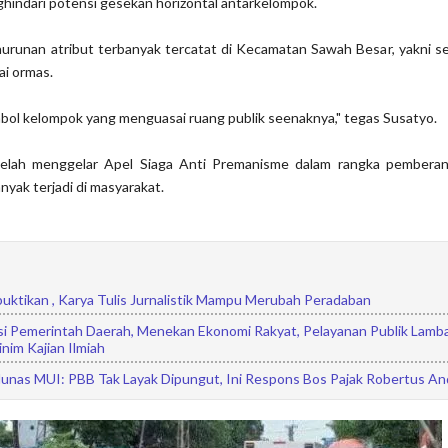
hindari potensi gesekan horizontal antarkelompok.
urunan atribut terbanyak tercatat di Kecamatan Sawah Besar, yakni s
ai ormas.
mbol kelompok yang menguasai ruang publik seenaknya," tegas Susatyo.
telah menggelar Apel Siaga Anti Premanisme dalam rangka pemberan
yak terjadi di masyarakat.
uktikan , Karya Tulis Jurnalistik Mampu Merubah Peradaban
rasi Pemerintah Daerah, Menekan Ekonomi Rakyat, Pelayanan Publik Lamb
nim Kajian Ilmiah
Munas MUI: PBB Tak Layak Dipungut, Ini Respons Bos Pajak Robertus An