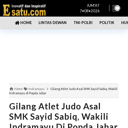
JUM'AT
7•08•2026
LINTAS DEWAN
TNI-POLRI
POLITIK
HU
HOME
Home
Indramayu
Gilang Atlet Judo Asal SMK Sayid Sabiq, Wakili
Indramayu di Popda Jabar
Gilang Atlet Judo Asal
SMK Sayid Sabiq, Wakili
Indramayu Di Popda Jabar