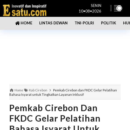
SENIN
10•08•2026
LINTAS DEWAN
TNI-POLRI
POLITIK
HU
HOME
Home
Kab Cirebon
Pemkab Cirebon dan FKDC Gelar Pelatihan
Bahasa Isyarat untuk Tingkatkan Layanan Inklusif
Pemkab Cirebon Dan
FKDC Gelar Pelatihan
Bahasa Isyarat Untuk