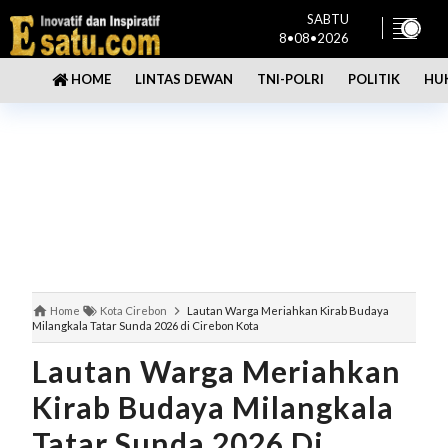
SABTU
8•08•2026
LINTAS DEWAN
TNI-POLRI
POLITIK
HU
HOME
Home
Kota Cirebon
Lautan Warga Meriahkan Kirab Budaya
Milangkala Tatar Sunda 2026 di Cirebon Kota
Lautan Warga Meriahkan
Kirab Budaya Milangkala
Tatar Sunda 2026 Di