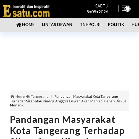
SABTU
8•08•2026
LINTAS DEWAN
TNI-POLRI
POLITIK
HU
HOME
Home
Tangerang
Pandangan Masyarakat Kota Tangerang
Terhadap Sikap atau Kinerja Anggota Dewan Akan Menjadi Bahan Diskusi
Menarik
Pandangan Masyarakat
Kota Tangerang Terhadap