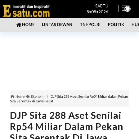
SABTU
8•08•2026
LINTAS DEWAN
TNI-POLRI
POLITIK
HU
HOME
Home
Ekonomi
DJP Sita 288 Aset Senilai Rp54 Miliar dalam Pekan
Sita Serentak di Jawa Barat
DJP Sita 288 Aset Senilai
Rp54 Miliar Dalam Pekan
Sita Serentak Di Jawa