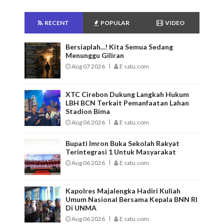
RECENT
POPULAR
VIDEO
Bersiaplah...! Kita Semua Sedang
Menunggu Giliran
Aug 07 2026
E satu.com
XTC Cirebon Dukung Langkah Hukum
LBH BCN Terkait Pemanfaatan Lahan
Stadion Bima
Aug 06 2026
E satu.com
Bupati Imron Buka Sekolah Rakyat
Terintegrasi 1 Untuk Masyarakat
Aug 06 2026
E satu.com
Kapolres Majalengka Hadiri Kuliah
Umum Nasional Bersama Kepala BNN RI
Di UNMA
Aug 06 2026
E satu.com