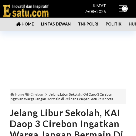
JUM'AT
7•08•2026
LINTAS DEWAN
TNI-POLRI
POLITIK
HU
HOME
Home
Cirebon
Jelang Libur Sekolah, KAI Daop 3 Cirebon
Ingatkan Warga Jangan Bermain di Rel dan Lempar Batu ke Kereta
Jelang Libur Sekolah, KAI
Daop 3 Cirebon Ingatkan
Warga Jangan Bermain Di