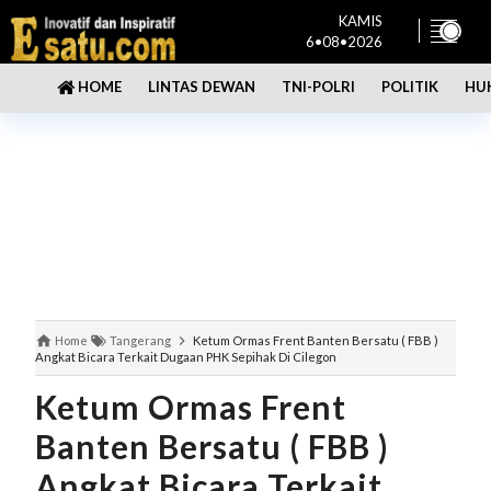
KAMIS
6•08•2026
LINTAS DEWAN
TNI-POLRI
POLITIK
HU
HOME
Home
Tangerang
Ketum Ormas Frent Banten Bersatu ( FBB )
Angkat Bicara Terkait Dugaan PHK Sepihak Di Cilegon
Ketum Ormas Frent
Banten Bersatu ( FBB )
Angkat Bicara Terkait