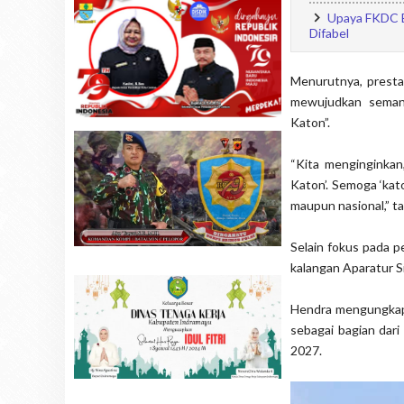
Upaya FKDC B
Difabel
Menurutnya, presta
mewujudkan seman
Katon”.
“Kita menginginkan
Katon’. Semoga ‘kato
maupun nasional,” t
Selain fokus pada p
kalangan Aparatur Si
Hendra mengungkapk
sebagai bagian dar
2027.