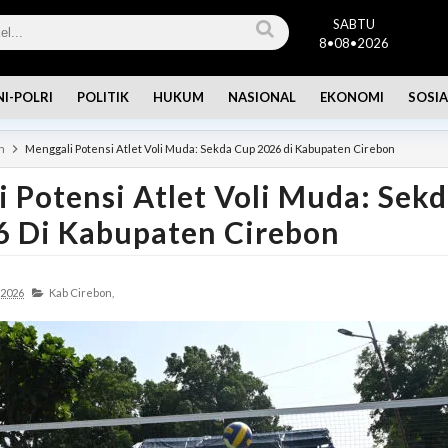
SABTU
8•08•2026
NI-POLRI
POLITIK
HUKUM
NASIONAL
EKONOMI
SOSIA
n
Menggali Potensi Atlet Voli Muda: Sekda Cup 2026 di Kabupaten Cirebon
 Potensi Atlet Voli Muda: Sek
6 Di Kabupaten Cirebon
 2026
Kab Cirebon,