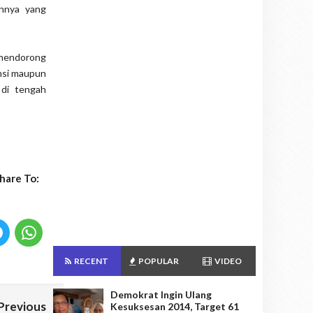
annya yang
mendorong
insi maupun
 di tengah
hare To:
RECENT
POPULAR
VIDEO
Demokrat Ingin Ulang
Previous
Kesuksesan 2014, Target 61