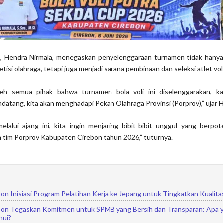
 Hendra Nirmala, menegaskan penyelenggaraan turnamen tidak hanya
si olahraga, tetapi juga menjadi sarana pembinaan dan seleksi atlet vol
oleh semua pihak bahwa turnamen bola voli ini diselenggarakan, k
tang, kita akan menghadapi Pekan Olahraga Provinsi (Porprov),” ujar 
elalui ajang ini, kita ingin menjaring bibit-bibit unggul yang berpo
m tim Porprov Kabupaten Cirebon tahun 2026,” tuturnya.
on Inisiasi Program Pelatihan Kerja ke Jepang untuk Tingkatkan Kualit
on Tegaskan Komitmen untuk SPMB yang Bersih dan Transparan: Apa 
hui?