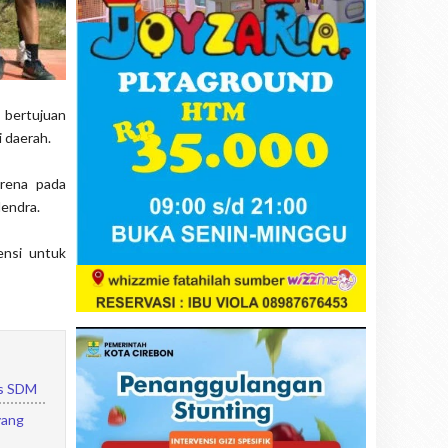
 bertujuan
i daerah.
arena pada
Hendra.
tensi untuk
as SDM
yang