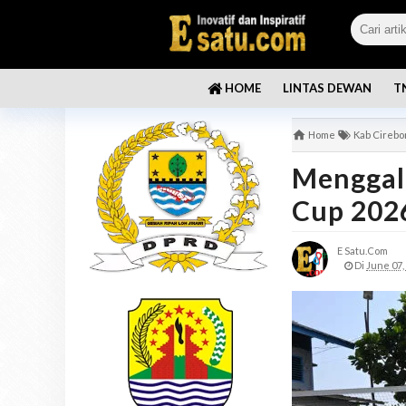
LINTAS DEWAN
T
HOME
Home
Kab Cirebo
Menggali
Cup 202
E Satu.com
Di
June 07,