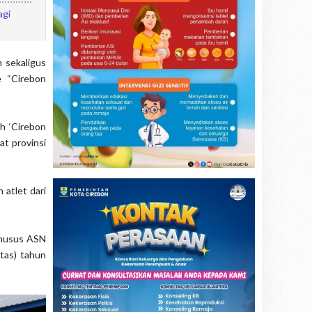
agi
 sekaligus
 “Cirebon
h ‘Cirebon
at provinsi
 atlet dari
khusus ASN
tas) tahun