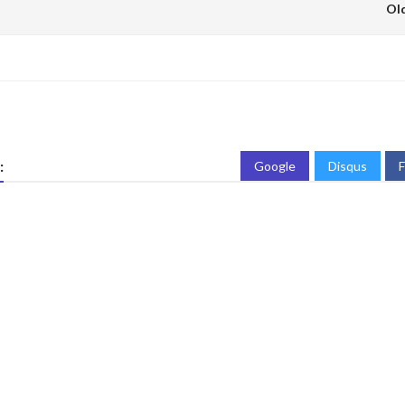
Ol
:
Google
Disqus