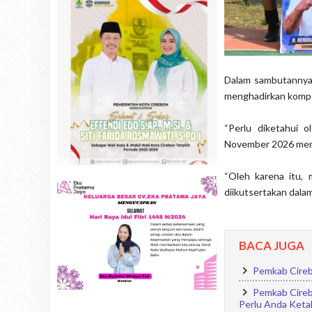
Dalam sambutannya,
menghadirkan kompeti
“Perlu diketahui 
November 2026 menda
“Oleh karena itu, m
diikutsertakan dala
BACA JUGA
Pemkab Cireb
Pemkab Cireb
Perlu Anda Keta