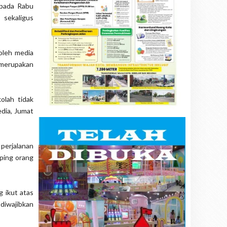
 pada Rabu
 sekaligus
oleh media
 merupakan
olah tidak
dia, Jumat
 perjalanan
ping orang
g ikut atas
 diwajibkan