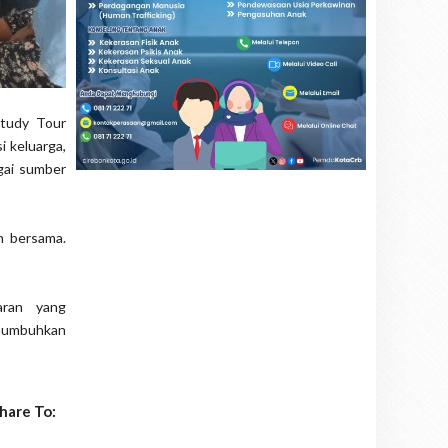
Study Tour
 keluarga,
gai sumber
n bersama.
aran yang
enumbuhkan
hare To: