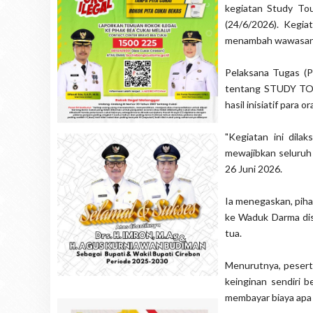
kegiatan Study To
(24/6/2026). Kegia
menambah wawasan s
Pelaksana Tugas (P
tentang STUDY TOU
hasil inisiatif para
"Kegiatan ini dila
mewajibkan seluruh
26 Juni 2026.
Ia menegaskan, piha
ke Waduk Darma dis
tua.
Menurutnya, peserta
keinginan sendiri b
membayar biaya apa