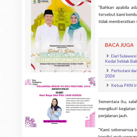
"Bahkan apabila ad
tersebut kami kemba
tidak memberatkan s
BACA JUGA
Dari Sulawes
Kedai Seblak Bali
Perhutani da
2026
Ketua PKN In
Sementara itu, sala
mengikuti kegiatan
perjalanan jauh.
"Kami sebenarnya i
kondisi anak yang m