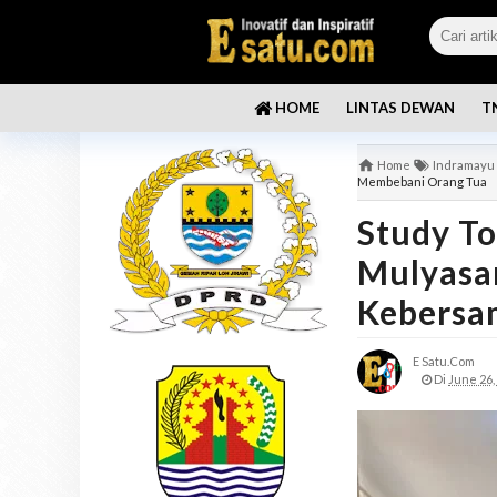
LINTAS DEWAN
T
HOME
Home
Indramayu
Membebani Orang Tua
Study T
Mulyasa
Kebersa
E Satu.com
Di
June 26,