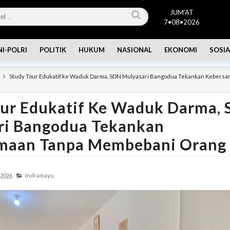
JUM'AT
7•08•2026
NI-POLRI
POLITIK
HUKUM
NASIONAL
EKONOMI
SOSIA
Study Tour Edukatif ke Waduk Darma, SDN Mulyasari Bangodua Tekankan Kebersa
our Edukatif Ke Waduk Darma,
ri Bangodua Tekankan
maan Tanpa Membebani Orang
 2026
Indramayu,