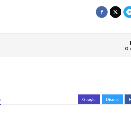
Ol
:
Google
Disqus