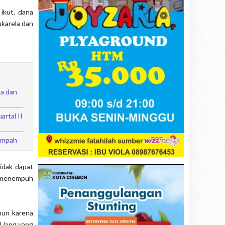
ikut, dana
ukarela dan
ta dan
rtal II
ampah
tidak dapat
t menempuh
mun karena
. Uang yang