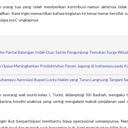
a orang tua yang telah memberikan kontribusi namun akhirnya tidak 
likan. Kami ingin memastikan bahwa kegiatan ini benar-benar bersifat s
iapa pun," ungkapnya.
i ke Pantai Balongan Indah Dua: Satria Pengunjung Temukan Surga Wisa
n Upaya Meningkatkan Produktivitas Panen Jagung di Indramayu pada Kua
dramayu Apresiasi Bupati Lucky Hakim yang Turun Langsung Tangani S
h seorang wali murid kelas I, Turini, didampingi Siti Badriah, mengaku 
 karena kondisi anaknya yang sering mengalami mabuk perjalanan saa
ngin ikut berpartisipasi membantu biaya operasional semampunya. Na
udah mual dan muntah saat bepergian jauh, kami memutuskan tidak ikut