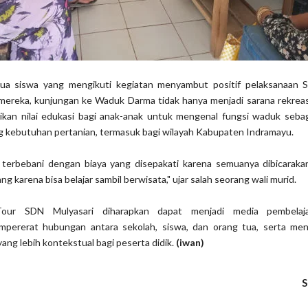
g tua siswa yang mengikuti kegiatan menyambut positif pelaksanaan 
mereka, kunjungan ke Waduk Darma tidak hanya menjadi sarana rekreasi
ikan nilai edukasi bagi anak-anak untuk mengenal fungsi waduk seba
ng kebutuhan pertanian, termasuk bagi wilayah Kabupaten Indramayu.
 terbebani dengan biaya yang disepakati karena semuanya dibicaraka
g karena bisa belajar sambil berwisata," ujar salah seorang wali murid.
our SDN Mulyasari diharapkan dapat menjadi media pembelaj
pererat hubungan antara sekolah, siswa, dan orang tua, serta m
ang lebih kontekstual bagi peserta didik.
(iwan)
S