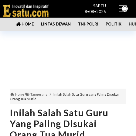
SABTU
8•08•2026
LINTAS DEWAN
TNI-POLRI
POLITIK
HU
HOME
Home
Tangerang
Inilah Salah Satu Guru yang Paling Disukai
Orang Tua Murid
Inilah Salah Satu Guru
Yang Paling Disukai
Orang Tua Murid