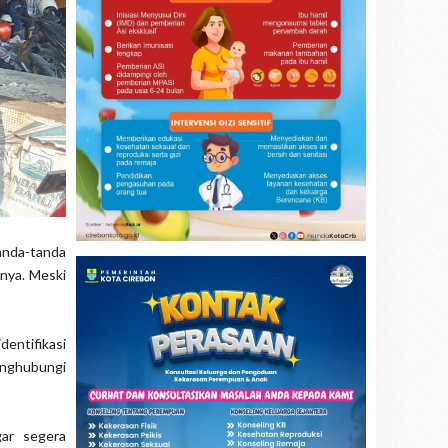
tanda-tanda
anya. Meski
dentifikasi
enghubungi
ar segera