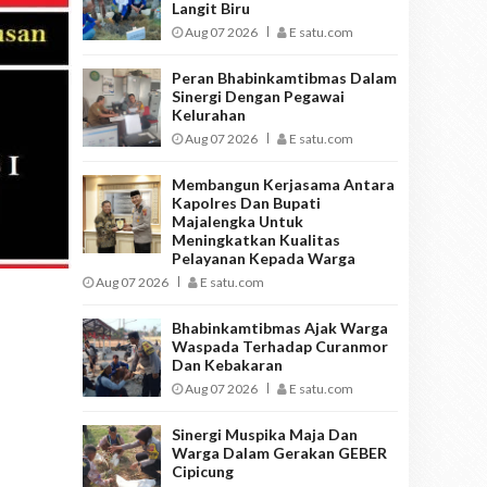
Langit Biru
Aug 07 2026
E satu.com
Peran Bhabinkamtibmas Dalam
Sinergi Dengan Pegawai
Kelurahan
Aug 07 2026
E satu.com
Membangun Kerjasama Antara
Kapolres Dan Bupati
Majalengka Untuk
Meningkatkan Kualitas
Pelayanan Kepada Warga
Aug 07 2026
E satu.com
Bhabinkamtibmas Ajak Warga
Waspada Terhadap Curanmor
Dan Kebakaran
Aug 07 2026
E satu.com
Sinergi Muspika Maja Dan
Warga Dalam Gerakan GEBER
Cipicung