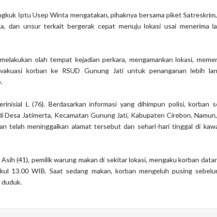
kuk Iptu Usep Winta mengatakan, pihaknya bersama piket Satreskrim, 
a, dan unsur terkait bergerak cepat menuju lokasi usai menerima la
melakukan olah tempat kejadian perkara, mengamankan lokasi, memeri
evakuasi korban ke RSUD Gunung Jati untuk penanganan lebih lan
.
rinisial L (76). Berdasarkan informasi yang dihimpun polisi, korban
di Desa Jatimerta, Kecamatan Gunung Jati, Kabupaten Cirebon. Namun,
an telah meninggalkan alamat tersebut dan sehari-hari tinggal di ka
, Asih (41), pemilik warung makan di sekitar lokasi, mengaku korban dat
ukul 13.00 WIB. Saat sedang makan, korban mengeluh pusing sebelu
t duduk.