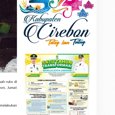
ah ruko di
bon, Jumat
k melakukan