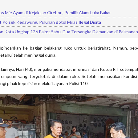
s Mie Ayam di Kejaksan Cirebon, Pemilik Alami Luka Bakar
 Polsek Kedawung, Puluhan Botol Miras Ilegal Disita
on Kota Ungkap 126 Paket Sabu, Dua Tersangka Diamankan di Palimanan
pindahkan ke bagian belakang ruko untuk beristirahat. Namun, beb
etahui telah meninggal dunia.
i lainnya, Hari (43), mengaku mendapat informasi dari Ketua RT setemp
empuan yang tergeletak di dalam ruko. Setelah memastikan kondisi 
i pihak kepolisian melalui Layanan Polisi 110.