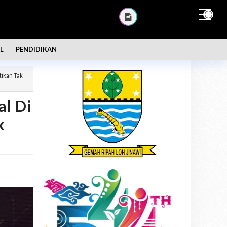
L
PENDIDIKAN
tikan Tak
l Di
k