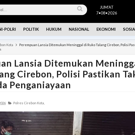
JUM'AT
7•08•2026
NI-POLRI
POLITIK
HUKUM
NASIONAL
EKONOMI
SOSIA
ebon Kota
Perempuan Lansia Ditemukan Meninggal di Ruko Talang Cirebon, Polisi Pas
n
an Lansia Ditemukan Meningga
ang Cirebon, Polisi Pastikan Ta
da Penganiayaan
2026
Polres Cirebon Kota,