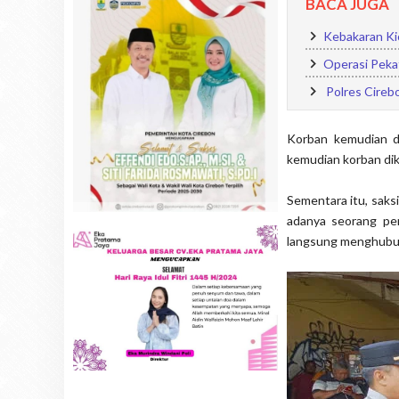
BACA JUGA
Kebakaran Kio
Operasi Pekat
Polres Cireb
Korban kemudian di
kemudian korban dik
Sementara itu, saks
adanya seorang per
langsung menghubung