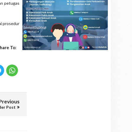
an petugas
ai prosedur
hare To:
Previous
der Post