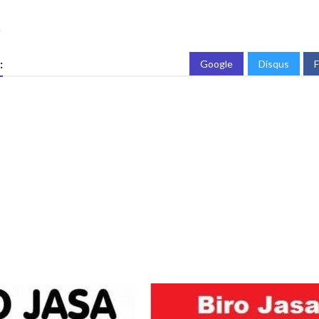
a
:
Google
Disqus