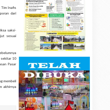
Tim Inafis
poran dari
ksa saksi-
jut sesuai
 sebelumnya
 sekitar 10
wasan Pasar
ang membeli
m akhirnya