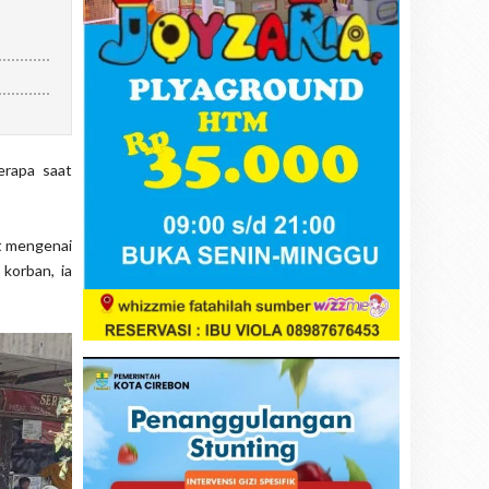
erapa saat
at mengenai
korban, ia