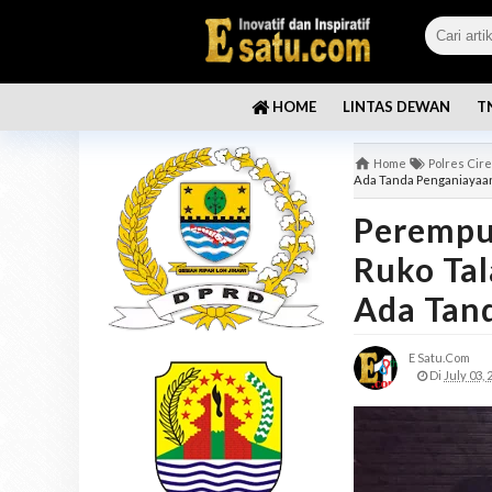
LINTAS DEWAN
T
HOME
Home
Polres Cir
Ada Tanda Penganiayaa
Perempu
Ruko Tal
Ada Tan
E Satu.com
Di
July 03, 