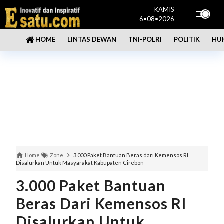
KAMIS
6•08•2026
LINTAS DEWAN
TNI-POLRI
POLITIK
HU
HOME
Home
Zone
3.000 Paket Bantuan Beras dari Kemensos RI
Disalurkan Untuk Masyarakat Kabupaten Cirebon
3.000 Paket Bantuan
Beras Dari Kemensos RI
Disalurkan Untuk