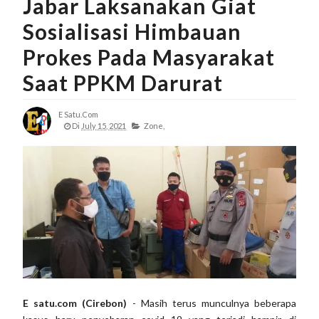
Jabar Laksanakan Giat
Sosialisasi Himbauan
Prokes Pada Masyarakat
Saat PPKM Darurat
E Satu.com
Di
July 15, 2021
Zone,
E satu.com (Cirebon)
- Masih terus munculnya beberapa