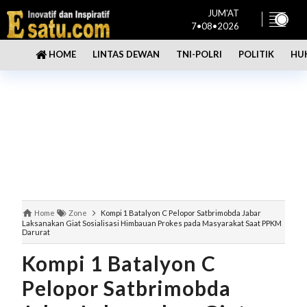
JUM'AT
7•08•2026
LINTAS DEWAN
TNI-POLRI
POLITIK
HU
HOME
Home
Zone
Kompi 1 Batalyon C Pelopor Satbrimobda Jabar
Laksanakan Giat Sosialisasi Himbauan Prokes pada Masyarakat Saat PPKM
Darurat
Kompi 1 Batalyon C
Pelopor Satbrimobda