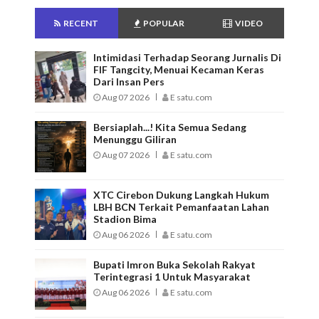
RECENT
POPULAR
VIDEO
Intimidasi Terhadap Seorang Jurnalis Di
FIF Tangcity, Menuai Kecaman Keras
Dari Insan Pers
Aug 07 2026
E satu.com
Bersiaplah...! Kita Semua Sedang
Menunggu Giliran
Aug 07 2026
E satu.com
XTC Cirebon Dukung Langkah Hukum
LBH BCN Terkait Pemanfaatan Lahan
Stadion Bima
Aug 06 2026
E satu.com
Bupati Imron Buka Sekolah Rakyat
Terintegrasi 1 Untuk Masyarakat
Aug 06 2026
E satu.com