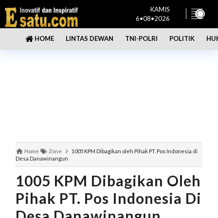
KAMIS
6•08•2026
LINTAS DEWAN
TNI-POLRI
POLITIK
HU
HOME
Home
Zone
1005 KPM Dibagikan oleh Pihak PT. Pos Indonesia di
Desa Danawinangun
1005 KPM Dibagikan Oleh
Pihak PT. Pos Indonesia Di
Desa Danawinangun