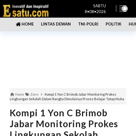
SABTU
8•08•2026
LINTAS DEWAN
TNI-POLRI
POLITIK
HU
HOME
Home
Zone
Kompi 1 Yon C Brimob Jabar Monitoring Prokes
Lingkungan Sekolah Dalam Rangka Dimulainya Proses Belajar Tatap Muka
Kompi 1 Yon C Brimob
Jabar Monitoring Prokes
Lingkungan Sekolah