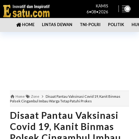
KAMIS
6•08•2026
LINTAS DEWAN
TNI-POLRI
POLITIK
HU
HOME
Home
Zone
Disaat Pantau Vaksinasi Covid 19, Kanit Binmas
Polsek Cingambul Imbau Warga Tetap Patuhi Prokes
Disaat Pantau Vaksinasi
Covid 19, Kanit Binmas
Polsek Cingambul Imbau