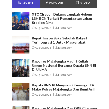
RECENT
POPULAR
VIDEO
XTC Cirebon Dukung Langkah Hukum
LBH BCN Terkait Pemanfaatan Lahan
Stadion Bima
Aug 06 2026
E satu.com
Bupati Imron Buka Sekolah Rakyat
Terintegrasi 1 Untuk Masyarakat
Aug 06 2026
E satu.com
Kapolres Majalengka Hadiri Kuliah
Umum Nasional Bersama Kepala BNN RI
Di UNMA
Aug 06 2026
E satu.com
Kepala BNN RI Menyusuri Kenangan Di
Mako Polres Majalengka Dan Bumi Asih
Aug 06 2026
E satu.com
Kapolres Majalengka Dan OKP Cipayung